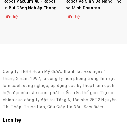
Robot Vacuum 40 - Robot H
Robot Vệ Sinh Đa Năng Thô
Út Bụi Công Nghiệp Thông M
Ng Minh Phantas
Inh
Liên hệ
Liên hệ
Công ty TNHH Hoàn Mỹ được thành lập vào ngày 1
tháng 2 năm 1997, là công ty tiên phong trong lĩnh vực
làm sạch công nghiệp, áp dụng các kỹ thuật làm sạch
hiện đại của các nước phát triển trên thế giới. Trụ sở
chính của công ty đặt tại Tầng 6, tòa nhà 25T2 Nguyễn
Thị Thập, Trung Hòa, Cầu Giấy, Hà Nội..
Xem thêm
Liên hệ