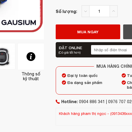
Số lượng:
MUA NGAY
ĐẶT ONLINE
(Có giá tốt hơn)
MUA HÀNG CHÍN
Thông số
Bộ
Bài viết
Đại lý toàn quốc
Tư
kỹ thuật
sản phẩm
Đa dạng sản phẩm
Ch
bá
Hotline:
0904 886 341 | 0976 707 02
 1 day trước (06/08/2026)
Khách hàng
Shop Thúy
-
(0944604xxx)
đã