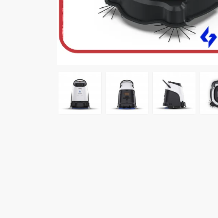
ng trước (17/01/2026)
Khách hàng
pham thị ngọc
-
(0913436xxx)
đã mua