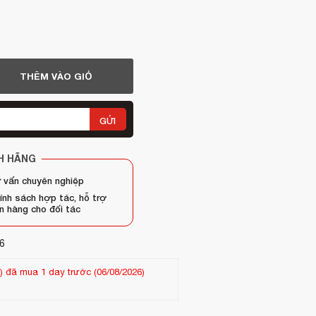
THÊM VÀO GIỎ
GỬI
H HÃNG
 vấn chuyên nghiệp
ính sách hợp tác, hỗ trợ
n hàng cho đối tác
6
 mua 25 ngày trước (13/07/2026)
Khách hàng
Chau ngoc hien
-
(09