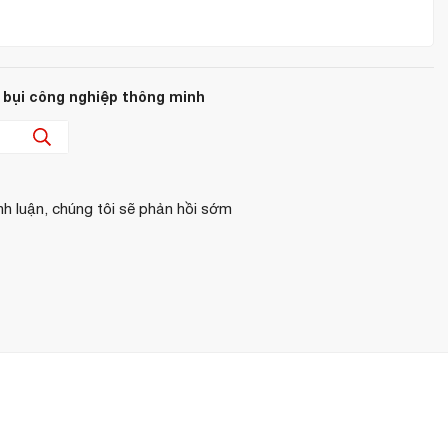
ờ, lau bụi 18 giờ, quét bụi 3 giờ.
 bụi công nghiệp thông minh
lần sạc đầy.
í vận hành lâu dài.
nh luận, chúng tôi sẽ phản hồi sớm
um 40
80 cm x 69 cm x 89 cm
91 kg
≤ 70 dB
30 L