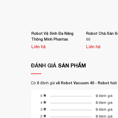
Tính năng nổi bật của Robot Vacuum 
Chức năng vận hành đa dạng:
hút bụi, 
Khả năng áp dụng trên nhiều loại sàn:
nhân tạo, epoxy.
Robot Vệ Sinh Đa Năng
Robot Chà Sàn S
Thông Minh Phantas
50
Công nghệ điều hướng thông minh:
Liên hệ
Liên hệ
Integrated Lidar-sensor SLAM
LiDAR
ĐÁNH GIÁ
SẢN PHẨM
Camera độ sâu 3D
Camera RGB
0
về Robot Vacuum 40 - Robot hút
Có
đánh giá
Cảm biến chống rơi, va chạm bằng 
0
5
đánh giá
Tối ưu hóa hiệu suất làm sạch:
0
4
đánh giá
Năng suất thực tế: 400 - 800 m²/giờ
0
3
đánh giá
0
2
đánh giá