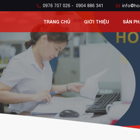
0976 707 026 - 0904 886 341
info@ho
TRANG CHỦ
GIỚI THIỆU
SẢN P