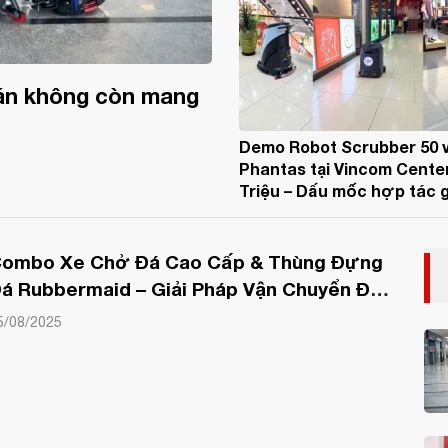
toán không còn mang
Demo Robot Scrubber 50 
Phantas tại Vincom Cente
Triệu – Dấu mốc hợp tác 
Hoàn Mỹ Hotel Supply và 
đoàn Vingroup
ombo Xe Chở Đá Cao Cấp & Thùng Đựng
á Rubbermaid – Giải Pháp Vận Chuyển Đá
n Toàn, Tiện Lợi, Chuẩn Nhà Hàng – Khách
5/08/2025
Sạn