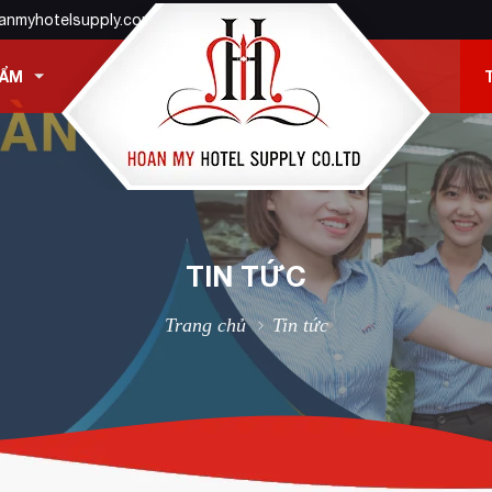
anmyhotelsupply.com
HẨM
TIN TỨC
Trang chủ
Tin tức