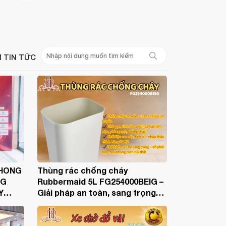
M TIN TỨC
PHONG
Thùng rác chống cháy
NG
Rubbermaid 5L FG254000BEIG –
Y
Giải pháp an toàn, sang trọng
cho văn phòng & gia đình