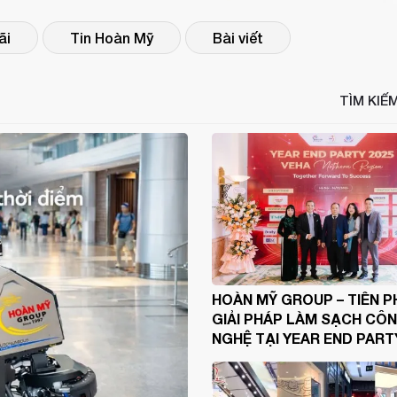
ãi
Tin Hoàn Mỹ
Bài viết
TÌM KIẾ
HOÀN MỸ GROUP – TIÊN 
GIẢI PHÁP LÀM SẠCH CÔ
NGHỆ TẠI YEAR END PART
VEHA 2025