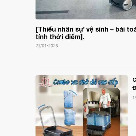
[Thiếu nhân sự vệ sinh – bài 
tính thời điểm].
21/01/2026
C
Đ
A
1