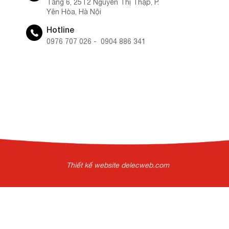
Tầng 6, 25T2 Nguyễn Thị Thập, P.
Yên Hòa, Hà Nội
Hotline
0976 707 026 - 0904 886 341
Thiết kế website delecweb.com