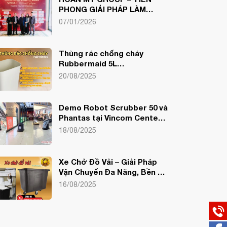
PHONG GIẢI PHÁP LÀM
SẠCH CÔNG NGHỆ TẠI
07/01/2026
YEAR END PARTY VEHA 2025
Thùng rác chống cháy
Rubbermaid 5L
FG254000BEIG – Giải pháp an
20/08/2025
toàn, sang trọng cho văn
phòng & gia đình
Demo Robot Scrubber 50 và
Phantas tại Vincom Center
Bà Triệu – Dấu mốc hợp tác
18/08/2025
giữa Hoàn Mỹ Hotel Supply
và Tập đoàn Vingroup
Xe Chở Đồ Vải – Giải Pháp
Vận Chuyển Đa Năng, Bền Bỉ
Cho Khách Sạn & Nhà Hàng
16/08/2025