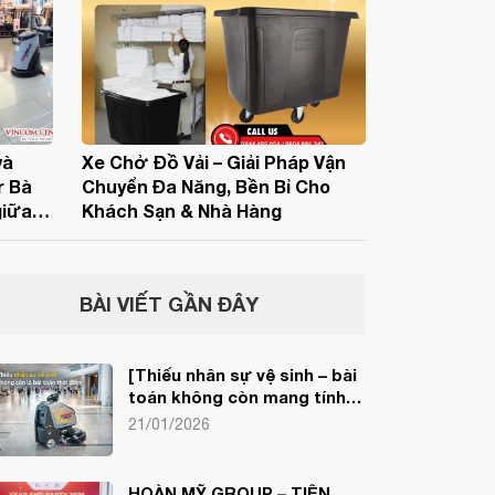
và
Xe Chở Đồ Vải – Giải Pháp Vận
r Bà
Chuyển Đa Năng, Bền Bỉ Cho
giữa
Khách Sạn & Nhà Hàng
Tập
BÀI VIẾT GẦN ĐÂY
[Thiếu nhân sự vệ sinh – bài
toán không còn mang tính
thời điểm].
21/01/2026
HOÀN MỸ GROUP – TIÊN