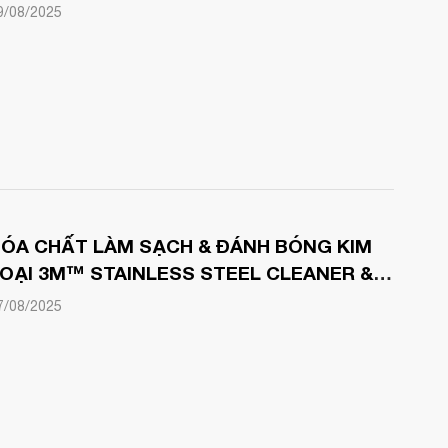
9/08/2025
HÓA CHẤT LÀM SẠCH & ĐÁNH BÓNG KIM
OẠI 3M™ STAINLESS STEEL CLEANER &
OLISH
7/08/2025