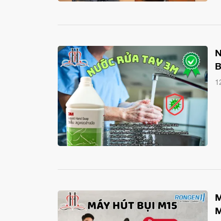
N
B
1
M
M