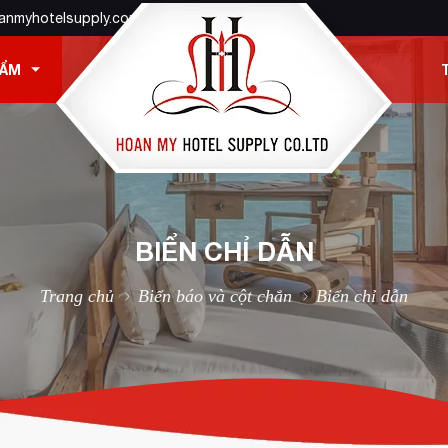
anmyhotelsupply.com
HẨM
BIỂN CHỈ DẪN
Trang chủ
Biển báo và cột chắn
Biển chỉ dẫn