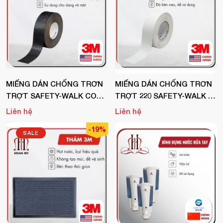
MIẾNG DÁN CHỐNG TRƠN
MIẾNG DÁN CHỐNG TRƠN
TRỢT SAFETY-WALK CONF
TRỢT 220 SAFETY-WALK T
ORMABLE TAPES AND TRE
RONG SUỐT
Liên hệ
Liên hệ
ADS
-19%
SALE