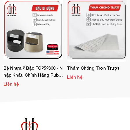
Bệ Nhựa 2 Bậc FG252300 - N
Thảm Chống Trơn Trượt
Hập Khẩu Chính Hãng Rubb
Liên hệ
Ermaid
Liên hệ