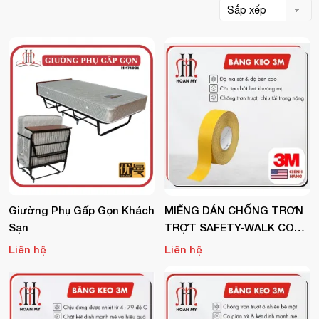
Giường Phụ Gấp Gọn Khách
MIẾNG DÁN CHỐNG TRƠN
Sạn
TRỢT SAFETY-WALK CONF
ORMABLE TAPES AND TRE
Liên hệ
Liên hệ
ADS