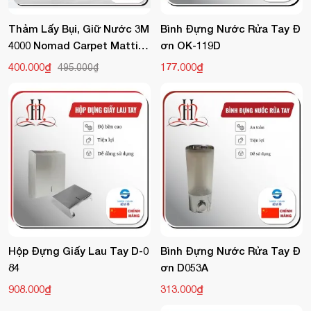
Thảm Lấy Bụi, Giữ Nước 3M
Bình Đựng Nước Rửa Tay Đ
4000 Nomad Carpet Mattin
Ơn OK-119D
G
400.000₫
177.000₫
495.000₫
Hộp Đựng Giấy Lau Tay D-0
Bình Đựng Nước Rửa Tay Đ
84
Ơn D053A
908.000₫
313.000₫