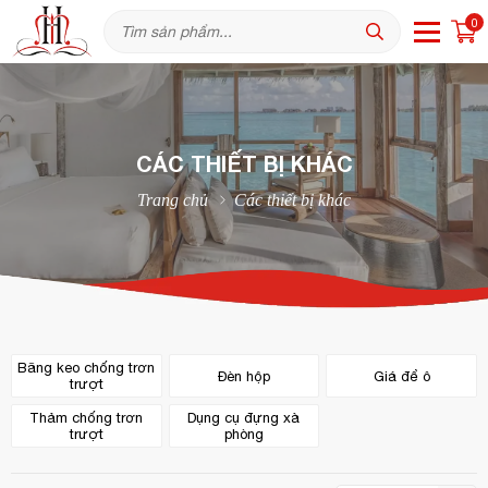
0
CÁC THIẾT BỊ KHÁC
Trang chủ
Các thiết bị khác
Băng keo chống trơn
Đèn hộp
Giá để ô
trượt
Thảm chống trơn
Dụng cụ đựng xà
trượt
phòng