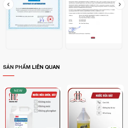
‹
›
Công dụng vượt trội của BLACK OFF:
Tẩy sạch vết bẩn cứng đầu:
Loại bỏ các vết dầu mỡ
cháy khét, vết đen do carbon hóa hiệu quả cao.
Thích hợp cho nhiều dụng cụ bếp:
Sử dụng hiệu quả với
vỉ nướng, nồi xoong, chảo gang, thiết bị inox trong bếp ăn
công nghiệp.
An toàn cho môi trường:
Chất lỏng không màu, không
phân hủy sinh học tốt
chứa phosphate,
, đảm bảo an toàn
SẢN PHẨM
LIÊN QUAN
khi sử dụng và xả thải.
Hướng dẫn sử dụng:
NEW
Đổ hóa chất BLACK OFF vào bình xịt.
Xịt lên bề mặt cần làm sạch
10–15 phút
, để khoảng
.
Chải sạch và rửa lại bằng nước sạch
.
Đối với các vết đen lâu ngày, có thể ngâm trong nước