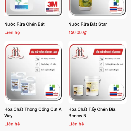
60°C
rồi mới chà rửa.
Thông số kỹ thuật:
Nước Rửa Chén Bát
Nước Rửa Bát Star
Tên sản phẩm:
BLACK OFF – Dung dịch tẩy rửa dầu mỡ,
Liên hệ
120.000₫
carbon hóa
Dạng:
Chất lỏng, không màu
Phosphate:
Không chứa
pH:
14.0 – tính kiềm mạnh
Khả năng phân hủy sinh học:
Có
Ứng dụng sản phẩm:
BLACK OFF
được tin dùng trong các hệ thống:
Hóa Chất Thông Cống Cut A
Hóa Chất Tẩy Chén Đĩa
Nhà hàng – khách sạn – bếp ăn công nghiệp
Way
Renew N
Liên hệ
Liên hệ
Nhà máy thực phẩm – xưởng chế biến