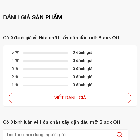
Các khu bếp chuyên nướng – chiên – rán
ĐÁNH GIÁ
SẢN PHẨM
Mua hàng chính hãng tại Hoàn Mỹ:
CÔNG TY TNHH CUNG ỨNG THIẾT BỊ KHÁCH SẠN HOÀN
0
về Hóa chất tẩy cặn đầu mỡ Black Off
Có
đánh giá
MỸ
Tư vấn tận tình – Giao hàng toàn quốc – Giá cạnh tranh
0
5
đánh giá
Hotline:
0904 886 341 | 0944 495 054
0
4
đánh giá
Website:
https://hoanmyhotelsupply.com
0
3
đánh giá
Email:
info@hoanmyhotelsupply.com
0
2
đánh giá
0
1
đánh giá
VIẾT ĐÁNH GIÁ
0
về Hóa chất tẩy cặn đầu mỡ Black Off
Có
bình luận