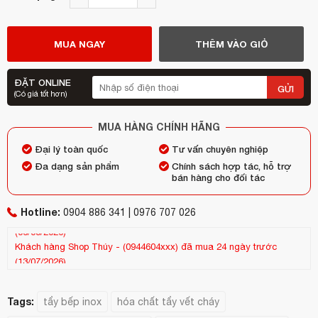
MUA NGAY
THÊM VÀO GIỎ
ĐẶT ONLINE
GỬI
(Có giá tốt hơn)
MUA HÀNG CHÍNH HÃNG
Đại lý toàn quốc
Tư vấn chuyên nghiệp
Đa dạng sản phẩm
Chính sách hợp tác, hỗ trợ
bán hàng cho đối tác
Hotline:
0904 886 341 | 0976 707 026
Khách hàng
Shop Thúy
-
(0944604xxx)
đã mua 24 ngày trước
Kh
(13/07/2026)
(25
Tags:
tẩy bếp inox
hóa chất tẩy vết cháy