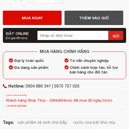
MUA NGAY
THÊM VÀO GIỎ
ĐẶT ONLINE
GỬI
(Có giá tốt hơn)
MUA HÀNG CHÍNH HÃNG
Đại lý toàn quốc
Tư vấn chuyên nghiệp
Đa dạng sản phẩm
Chính sách hợp tác, hỗ trợ
bán hàng cho đối tác
Hotline:
0904 886 341 | 0976 707 026
Khách hàng
Shop Thúy
-
(0944604xxx)
đã mua 26 ngày trước
Kh
(13/07/2026)
(25
Tags:
sản phẩm vệ sinh nhà bếp
nước rửa bát khử mùi