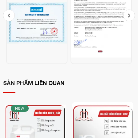
‹
›
Tính năng nổi bật của nước rửa bát Star:
Gấp đôi sức mạnh từ thiên nhiên
: Kết hợp chanh tươi &
muối giúp loại bỏ dầu mỡ, mùi tanh, vết bẩn dai dẳng nhanh
chóng và dễ dàng.
SẢN PHẨM
LIÊN QUAN
Khử khuẩn – khử mùi – đánh bật vết bẩn
: Hiệu quả ngay
chén đĩa nhựa
vết cháy, gỉ sét, ố vàng
cả trên
, xử lý tốt
trên nồi niêu, xoong chảo.
NEW
An toàn cho da tay
: Nhẹ dịu, không gây kích ứng, thích
hợp dùng hằng ngày nhờ công thức chiết xuất từ tự nhiên.
Đa năng tiện lợi
: Không chỉ dùng để rửa chén, Star còn có