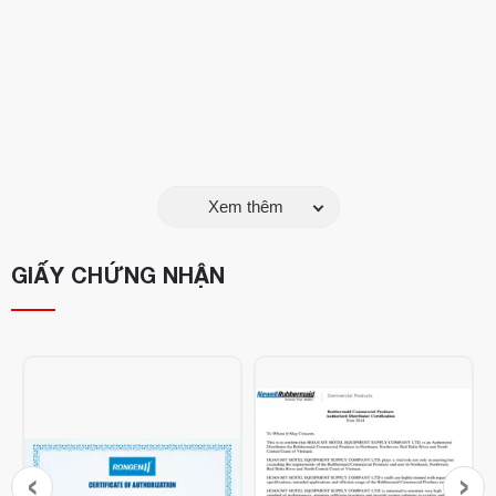
Xem thêm
GIẤY CHỨNG NHẬN
‹
›
Ưu điểm nổi bật: