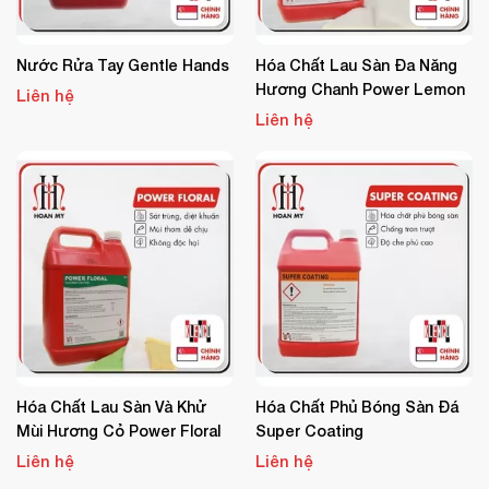
đó lau sàn.
một máy hút bụi khô
Sản phẩm hoạt động giống như
,
Nước Rửa Tay Gentle Hands
Hóa Chất Lau Sàn Đa Năng
nhờ khả năng giữ lại toàn bộ bụi bẩn, không để bụi phát tán
Hương Chanh Power Lemon
Liên hệ
lại môi trường xung quanh.
Liên hệ
Thông tin sản phẩm:
Tên sản phẩm
: Nước lau sàn khô Blink Up
Dung tích
: 3.8 lít
Thương hiệu
: Peerapat
Xuất xứ
: Thái Lan
Dạng
: Chất lỏng màu xanh
Mùi hương
: Bạc hà dịu nhẹ
Hóa Chất Lau Sàn Và Khử
Hóa Chất Phủ Bóng Sàn Đá
Mùi Hương Cỏ Power Floral
Super Coating
Ứng dụng
: Nhà ở, khách sạn, văn phòng, showroom, khu
Liên hệ
Liên hệ
vực hành lang, thang máy, nơi không tiện lau ướt.