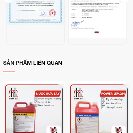
Công nghệ làm sạch hiện đại
công thức silicone
: Với
tiên tiến
, Blink Up giúp bám dính bụi hiệu quả mà không
cần quét trước, thay thế hoàn hảo cho máy hút bụi trong
các công đoạn vệ sinh khô.
Ứng dụng linh hoạt
xịt trực tiếp lên giẻ lau sàn
: Có thể
hoặc cây lau khô
, sau đó lau như bình thường. Bụi bẩn sẽ
được giữ lại trên khăn hoặc cây lau mà không bay ngược lại
không khí.
SẢN PHẨM
LIÊN QUAN
Không để lại vết bụi, giúp sàn sáng bóng
: Ngoài khả
tăng độ sáng bóng cho sàn
năng bắt bụi, Blink Up còn
nhà
, giúp bề mặt sàn khô ráo, sạch tinh tươm và có mùi
bạc hà dịu nhẹ
, dễ chịu.
Hướng dẫn sử dụng:
bình xịt
bình áp suất
Đổ dung dịch vào
hoặc
.
Xịt trực tiếp lên khăn lau bụi hoặc bông lau khô
, sau