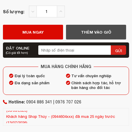
Số lượng:
MUA NGAY
THÊM VÀO GIỎ
ĐẶT ONLINE
GỬI
(Có giá tốt hơn)
MUA HÀNG CHÍNH HÃNG
Đại lý toàn quốc
Tư vấn chuyên nghiệp
Đa dạng sản phẩm
Chính sách hợp tác, hỗ trợ
bán hàng cho đối tác
Hotline:
0904 886 341 | 0976 707 026
Khách hàng
Shop Thúy
-
(0944604xxx)
đã mua 25 ngày trước
Kh
(13/07/2026)
(25