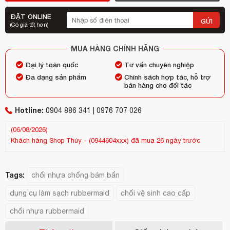
ĐẶT ONLINE
GỬI
(Có giá tốt hơn)
MUA HÀNG CHÍNH HÃNG
Đại lý toàn quốc
Tư vấn chuyên nghiệp
Đa dạng sản phẩm
Chính sách hợp tác, hỗ trợ
bán hàng cho đối tác
Hotline:
0904 886 341 | 0976 707 026
Khách hàng
Shop Thúy
-
(0944604xxx)
đã mua 26 ngày trước
Kh
(13/07/2026)
(25
Tags:
chổi nhựa chống bám bẩn
dụng cụ làm sạch rubbermaid
chổi vệ sinh cao cấp
chổi nhựa rubbermaid