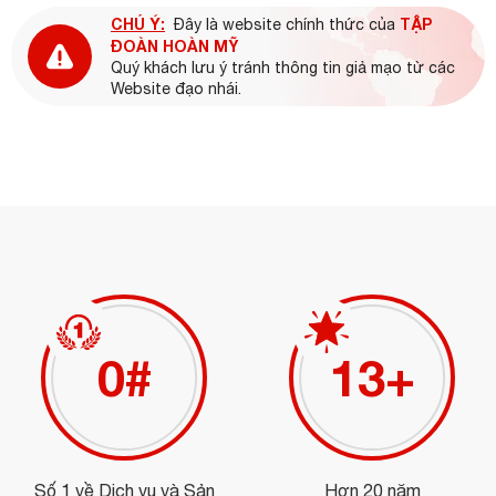
CHÚ Ý:
TẬP
Đây là website chính thức của
ĐOÀN HOÀN MỸ
Quý khách lưu ý tránh thông tin giả mạo từ các
Website đạo nhái.
0
#
15
+
Số 1 về Dịch vụ và Sản
Hơn 20 năm