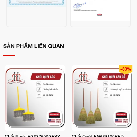
Thương hiệu
: Rubbermaid
Xuất xứ
: Mỹ
Tính năng nổi bật
: Độ bền cao, tháo lắp nhanh, sử dụng
linh hoạt
SẢN PHẨM
LIÊN QUAN
Ưu điểm nổi bật:
Độ bền vượt trội
-33%
Sản phẩm được làm từ nhựa cao cấp chuyên dụng, có khả
chịu lực, chống va đập
không bị mục gãy theo
năng
và
thời gian
, phù hợp sử dụng trong mọi môi trường làm việc.
Chống bám bẩn – Dễ vệ sinh
hạn chế bụi và vết bẩn
Bề mặt nhựa được xử lý đặc biệt,
bám dính
làm sạch nhanh hơn, vệ sinh tiện lợi hơn
, giúp
sau khi sử dụng.
Chổi Nhựa FG637500GRAY
Chổi Quét FG638100RED