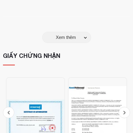
Xem thêm
GIẤY CHỨNG NHẬN
‹
›
Thông tin sản phẩm:
Tên sản phẩm
: Chổi nhựa Rubbermaid
Chất liệu
: Nhựa cao cấp chống bám bẩn