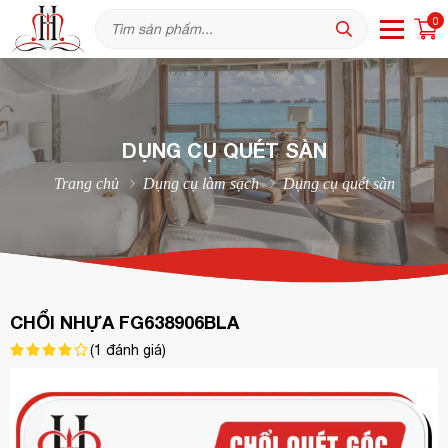
0
DỤNG CỤ QUÉT SÀN
Trang chủ
Dụng cụ làm sạch
Dụng cụ quét sàn
CHỔI NHỰA FG638906BLA
(
1
đánh giá)