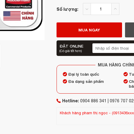
Số lượng:
MUA NGAY
ĐẶT ONLINE
(Có giá tốt hơn)
MUA HÀNG CHÍN
Đại lý toàn quốc
Tư
Đa dạng sản phẩm
Ch
bá
Hotline:
0904 886 341 | 0976 707 02
 11 giờ trước (06/08/2026)
Khách hàng
Shop Thúy
-
(0944604xxx)
đã