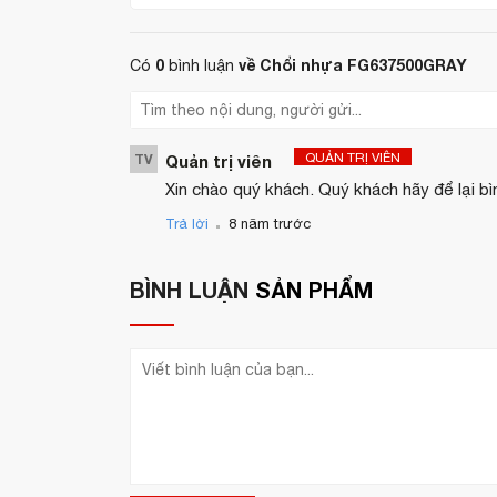
Ru
là đơn vị phân phối chính hãng các sản phẩm
???? Hàng chính hãng, nhập khẩu trực tiếp
0
về Chổi nhựa FG637500GRAY
Có
bình luận
???? Giao hàng toàn quốc – Tư vấn nhanh
???? Giá cạnh tranh – Chiết khấu tốt cho 
QUẢN TRỊ VIÊN
TV
Quản trị viên
Hotline: 0944 495 054 / 0904 886 341
Xin chào quý khách. Quý khách hãy để lại bì
Website:
https://hoanmyhotelsupply.com
.
Trả lời
8 năm trước
Email:
info@hoanmyhotelsupply.com
BÌNH LUẬN
SẢN PHẨM