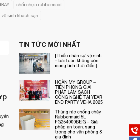
GRAY
chổi nhựa rubbermaid
 vệ sinh khách sạn
TIN TỨC MỚI NHẤT
[Thiếu nhân sự vệ sinh
– bài toán không còn
mang tính thời điểm].
HOÀN MỸ GROUP –
TIÊN PHONG GIẢI
PHÁP LÀM SẠCH
ợp
CÔNG NGHỆ TẠI YEAR
END PARTY VEHA 2025
Thùng rác chống cháy
uyên
Rubbermaid 5L
FG254000BEIG – Giải
ng
pháp an toàn, sang
trọng cho văn phòng &
gia đình