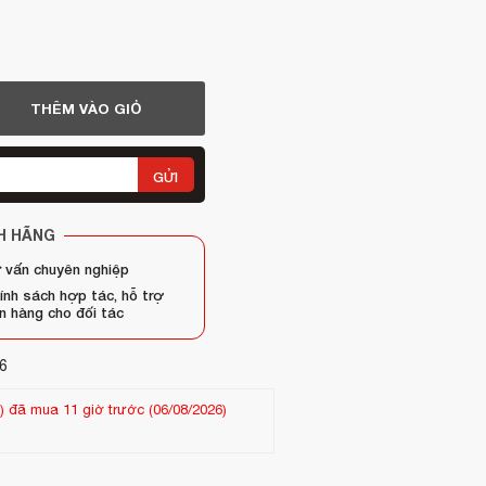
THÊM VÀO GIỎ
GỬI
H HÃNG
 vấn chuyên nghiệp
ính sách hợp tác, hỗ trợ
n hàng cho đối tác
6
 mua 24 ngày trước (13/07/2026)
Khách hàng
Chau ngoc hien
-
(09