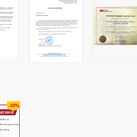
 ăn mòn, chống bám bẩn)
-33%