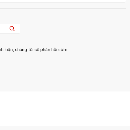
bbermaid
tại Việt Nam.
 chóng
khách sỉ và dự án
nh luận, chúng tôi sẽ phản hồi sớm