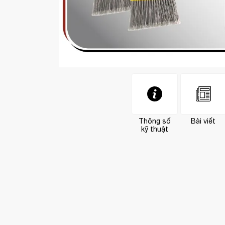
Thông số
Bài viết
kỹ thuật
ng trước (17/01/2026)
Khách hàng
pham thị ngọc
-
(0913436xxx)
đã mua