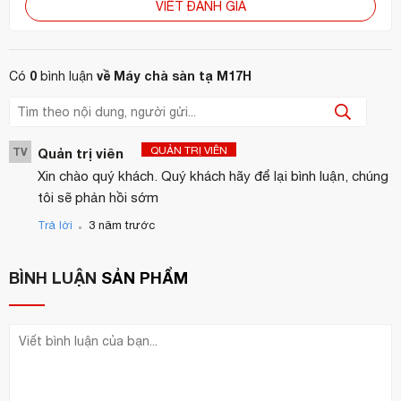
VIẾT ĐÁNH GIÁ
mang đến giải pháp làm sạch hiệu quả và tiết kiệm cho mọi
doanh nghiệp.
Liên hệ ngay để được tư vấn và báo giá:
0
về Máy chà sàn tạ M17H
Có
bình luận
Website:
https://hoanmyhotelsupply.com
Email:
info@hoanmyhotelsupply.com
Hotline: 0944 495 054 / 0904 886 341
QUẢN TRỊ VIÊN
TV
Quản trị viên
Xin chào quý khách. Quý khách hãy để lại bình luận, chúng
tôi sẽ phản hồi sớm
.
Trả lời
3 năm trước
BÌNH LUẬN
SẢN PHẨM