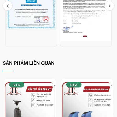
‹
›
SẢN PHẨM
LIÊN QUAN
Máy chà sàn tạ M17H
là thiết bị vệ sinh công nghiệp chuyên
dụng, lý tưởng cho các khu vực có diện tích lớn như trung tâm
thương mại, khách sạn, nhà xưởng, tòa nhà văn phòng... Với
NEW
NEW
công suất mạnh mẽ 1500W và tốc độ quay bàn chải 150
vòng/phút, M17H mang lại hiệu quả chà sàn vượt trội, giúp tiết
kiệm thời gian và công sức cho người sử dụng.
Máy chà sàn M17H sở hữu thiết kế chắc chắn, tay cầm đúc từ
hợp kim nhôm siêu bền, không chỉ tăng độ bền mà còn giúp