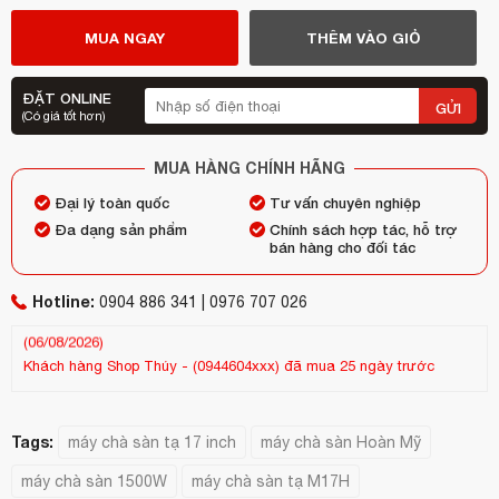
MUA NGAY
THÊM VÀO GIỎ
ĐẶT ONLINE
GỬI
(Có giá tốt hơn)
MUA HÀNG CHÍNH HÃNG
Đại lý toàn quốc
Tư vấn chuyên nghiệp
Đa dạng sản phẩm
Chính sách hợp tác, hỗ trợ
bán hàng cho đối tác
Khách hàng
Hotline:
pham thị ngọc
-
(0913436xxx)
đã mua 1 day trước
0904 886 341 | 0976 707 026
(06/08/2026)
Khách hàng
Shop Thúy
-
(0944604xxx)
đã mua 25 ngày trước
Kh
(13/07/2026)
(25
Tags:
máy chà sàn tạ 17 inch
máy chà sàn Hoàn Mỹ
máy chà sàn 1500W
máy chà sàn tạ M17H