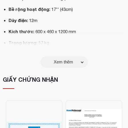
Bề rộng hoạt động:
17'' (43cm)
Dây điện:
12m
Kích thước:
600 x 460 x 1200 mm
Trọng lượng:
57 kg
Đặc điểm nổi bật:
Tay cầm đúc hợp kim nhôm siêu bền,
dễ dàng tháo lắp và vận hành.
Xem thêm
GIẤY CHỨNG NHẬN