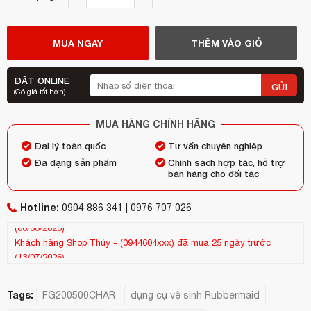
MUA NGAY
THÊM VÀO GIỎ
ĐẶT ONLINE
GỬI
(Có giá tốt hơn)
MUA HÀNG CHÍNH HÃNG
Đại lý toàn quốc
Tư vấn chuyên nghiệp
Đa dạng sản phẩm
Chính sách hợp tác, hỗ trợ
bán hàng cho đối tác
Hotline:
0904 886 341 | 0976 707 026
Khách hàng
Shop Thúy
-
(0944604xxx)
đã mua 25 ngày trước
Kh
(13/07/2026)
(25
Tags:
FG200500CHAR
dụng cụ vệ sinh Rubbermaid