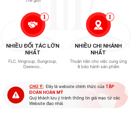
Thế giới
1
1
NHIỀU ĐỐI TÁC LỚN
NHIỀU CHI NHÁNH
NHẤT
NHẤT
FLC, Vingroup, Sungroup,
Thuận tiện cho việc cung ứng
Daewoo...
& bảo hành sản phẩm
CHÚ Ý:
TẬP
Đây là website chính thức của
ĐOÀN HOÀN MỸ
Quý khách lưu ý tránh thông tin giả mạo từ các
Website đạo nhái.