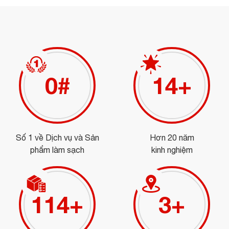
0
#
16
+
Số 1 về Dịch vụ và Sản
Hơn 20 năm
phẩm làm sạch
kinh nghiệm
129
+
4
+