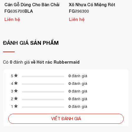
Email:
info@hoanmyhotelsupply.com
Cán Gỗ Dùng Cho Bàn Chải
Xô Nhựa Có Miệng Rót
FG635700BLA
FG296300
Hotline: 0944 495 054 / 0904 886 341.
Liên hệ
Liên hệ
ĐÁNH GIÁ
SẢN PHẨM
0
về Hót rác Rubbermaid
Có
đánh giá
0
5
đánh giá
0
4
đánh giá
0
3
đánh giá
0
2
đánh giá
0
1
đánh giá
VIẾT ĐÁNH GIÁ