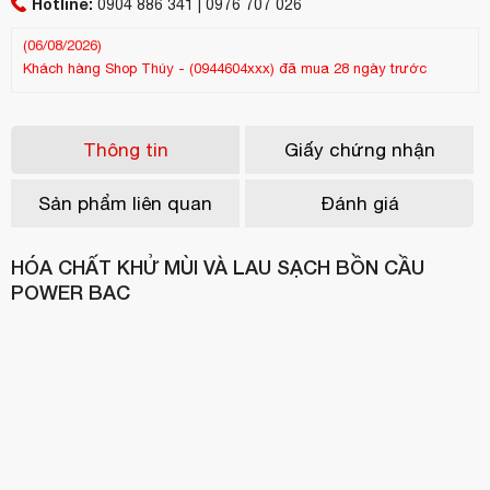
Khách hàng
Hotline:
pham thị ngọc
-
(0913436xxx)
đã mua 4 ngày trước
0904 886 341 | 0976 707 026
(06/08/2026)
Khách hàng
Shop Thúy
-
(0944604xxx)
đã mua 28 ngày trước
Kh
(13/07/2026)
(25
Thông tin
Giấy chứng nhận
Sản phẩm liên quan
Đánh giá
HÓA CHẤT KHỬ MÙI VÀ LAU SẠCH BỒN CẦU
POWER BAC