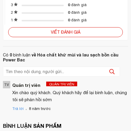
0
3
đánh giá
Hóa chất làm sạch
0
2
đánh giá
Dụng cụ làm sạch
0
1
đánh giá
Máy và thiết bị làm sạch
VIẾT ĐÁNH GIÁ
Xe làm sạch và phục vụ
Thiết bị nhà bếp và nhà hàng
0
về Hóa chất khử mùi và lau sạch bồn cầu
Có
bình luận
Power Bac
Thiết bị bảo hộ lao động
Biển báo và cột chắn
QUẢN TRỊ VIÊN
Và nhiều mặt hàng khác
.
TV
Quản trị viên
Xin chào quý khách. Quý khách hãy để lại bình luận, chúng
Và nhiều mặt hàng khác. Bạn có thể lựa chọn và xem sản
tôi sẽ phản hồi sớm
phẩm với mức giá ưu đãi qua kênh:
Tiki
,
Shopee.
.
Trả lời
8 năm trước
Liên hệ trực tiếp để được tư vấn qua hotline: 0868292199
BÌNH LUẬN
SẢN PHẨM