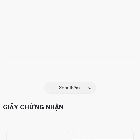
Xem thêm
Các khu vực sử dụng
Power Bac có thể được sử dụng với sự tự tin để làm sạch bát
GIẤY CHỨNG NHẬN
vệ sinh, bệ đi tiểu, máng xối và các bề mặt sứ khác.
Tính năng đặc biệt
- Kết hợp mạnh mẽ, chất tẩy rửa có tính axit và hoạt động bề
mặt để loại bỏ vết bẩn cứng đầu