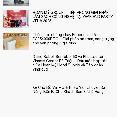
Website:
https://hoanmyhotelsupply.com
Email:
info@hoanmyhotelsupply.com
HOÀN MỸ GROUP – TIÊN PHONG GIẢI PHÁP
LÀM SẠCH CÔNG NGHỆ TẠI YEAR END PARTY
VEHA 2025
Hotline:
0944 495 054 / 0904 886 341
Thùng rác chống cháy Rubbermaid 5L
FG254000BEIG – Giải pháp an toàn, sang trọng
cho văn phòng & gia đình
Demo Robot Scrubber 50 và Phantas tại
Vincom Center Bà Triệu – Dấu mốc hợp tác
giữa Hoàn Mỹ Hotel Supply và Tập đoàn
Vingroup
Xe Chở Đồ Vải – Giải Pháp Vận Chuyển Đa
Năng, Bền Bỉ Cho Khách Sạn & Nhà Hàng