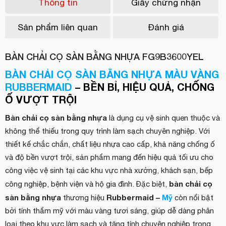
Thông tin
Giấy chứng nhận
Sản phẩm liên quan
Đánh giá
BÀN CHẢI CỌ SÀN BẰNG NHỰA FG9B3600YEL
BÀN CHẢI CỌ SÀN BẰNG NHỰA MÀU VÀNG
RUBBERMAID
– BỀN BỈ, HIỆU QUẢ, CHỐNG
Ố VƯỢT TRỘI
Bàn chải cọ sàn bằng nhựa
là dụng cụ vệ sinh quen thuộc và
không thể thiếu trong quy trình làm sạch chuyên nghiệp. Với
thiết kế chắc chắn, chất liệu nhựa cao cấp, khả năng chống ố
và độ bền vượt trội, sản phẩm mang đến hiệu quả tối ưu cho
công việc vệ sinh tại các khu vực nhà xưởng, khách sạn, bếp
bàn chải cọ
công nghiệp, bệnh viện và hộ gia đình. Đặc biệt,
sàn bằng nhựa
Rubbermaid –
Mỹ
thương hiệu
còn nổi bật
bởi tính thẩm mỹ với màu vàng tươi sáng, giúp dễ dàng phân
loại theo khu vực làm sạch và tăng tính chuyên nghiệp trong