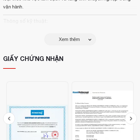
vận hành.
Thông số kỹ thuật:
Tên sản phẩm:
Bàn chải cọ sàn bằng nhựa
Xem thêm
Kích thước:
22.9 cm
Chất liệu:
Nhựa cao cấp, lông bàn chải cứng, chống mài
GIẤY CHỨNG NHẬN
mòn
Màu sắc:
Vàng
Thương hiệu:
Rubbermaid – Mỹ
Xuất xứ:
Hàng nhập khẩu chính hãng
‹
›