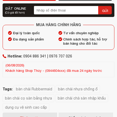
ĐẶT ONLINE
GỬI
(Có giá tốt hơn)
MUA HÀNG CHÍNH HÃNG
Đại lý toàn quốc
Tư vấn chuyên nghiệp
Đa dạng sản phẩm
Chính sách hợp tác, hỗ trợ
bán hàng cho đối tác
Hotline:
0904 886 341 | 0976 707 026
Khách hàng
Shop Thúy
-
(0944604xxx)
đã mua 24 ngày trước
Kh
(13/07/2026)
(25
Tags:
bàn chải Rubbermaid
bàn chải nhựa chống ố
bàn chải cọ sàn bằng nhựa
bàn chải chà sàn nhập khẩu
dụng cụ vệ sinh cao cấp