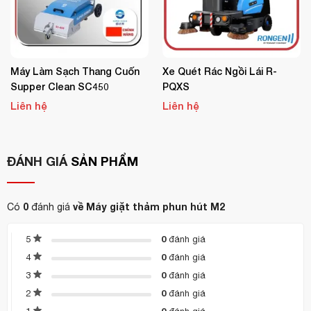
4m
Dây điện
13.4 kg
Cân nặng
610 x 300 x 340 mm
Kích thước
Máy Làm Sạch Thang Cuốn
Xe Quét Rác Ngồi Lái R-
Supper Clean SC450
PQXS
Rongen -
China
Xuất xứ
Liên hệ
Liên hệ
Ưu điểm nổi bật:
Làm sạch thảm, ghế sofa, nệm cực kỳ hiệu quả.
ĐÁNH GIÁ
SẢN PHẨM
Thiết kế nhỏ gọn, dễ vận chuyển.
Tiết kiệm nước, tiết kiệm điện năng.
0
về Máy giặt thảm phun hút M2
Có
đánh giá
Dễ dàng vận hành, phù hợp cho đơn vị vệ sinh chuyên
0
5
đánh giá
nghiệp.
0
4
đánh giá
Mua sản phẩm chính hãng tại:
0
3
đánh giá
CÔNG TY TNHH CUNG ỨNG THIẾT BỊ KHÁCH SẠN
0
2
đánh giá
HOÀN MỸ
0