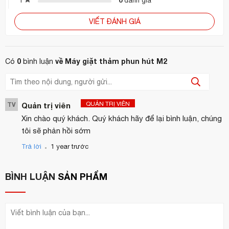
1
đánh giá
Hotline:
0904 886 341 / 0944 495 054
VIẾT ĐÁNH GIÁ
Website:
https://hoanmyhotelsupply.com/
Email:
info@hoanmyhotelsupply.com
0
về Máy giặt thảm phun hút M2
Có
bình luận
QUẢN TRỊ VIÊN
TV
Quản trị viên
Xin chào quý khách. Quý khách hãy để lại bình luận, chúng
tôi sẽ phản hồi sớm
.
Trả lời
1 year trước
BÌNH LUẬN
SẢN PHẨM