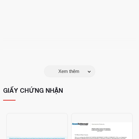
Xem thêm
Máy giặt thảm phun hút M2 là thiết bị vệ sinh chuyên dụng
GIẤY CHỨNG NHẬN
dành cho các khách sạn, văn phòng, nhà hàng, bệnh viện,
trung tâm thương mại... Sở hữu thiết kế nhỏ gọn, dễ vận
hành, thiết bị giúp làm sạch sâu các loại thảm, ghế sofa,
nệm, giúp tiết kiệm đáng kể thời gian và công sức cho công
việc vệ sinh chuyên nghiệp.
Thông số kỹ thuật: