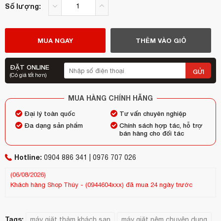
Số lượng:
MUA NGAY
THÊM VÀO GIỎ
ĐẶT ONLINE
GỬI
(Có giá tốt hơn)
MUA HÀNG CHÍNH HÃNG
Đại lý toàn quốc
Tư vấn chuyên nghiệp
Đa dạng sản phẩm
Chính sách hợp tác, hỗ trợ
bán hàng cho đối tác
Hotline:
0904 886 341 | 0976 707 026
Khách hàng
Shop Thúy
-
(0944604xxx)
đã mua 24 ngày trước
Kh
(13/07/2026)
(25
Tags:
máy giặt thảm khách sạn
máy giặt nệm chuyên dụng