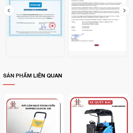
‹
›
Thông số kỹ
Chi tiết
thuật
M2
Mã hàng
220V
Điện áp
600W
Động cơ hút
Áp suất hút tối
10 Kpa
đa
SẢN PHẨM
LIÊN QUAN
Thùng chứa
8L
nước sạch
Thùng chứa
5L
nước bẩn
Ống hút thu
1.2m
vào