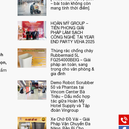
– bài toán không còn
mang tính thời điểm].
HOÀN MỸ GROUP –
TIÊN PHONG GIẢI
PHÁP LÀM SẠCH
CÔNG NGHỆ TẠI YEAR
END PARTY VEHA 2025
Thùng rác chống cháy
ch
Rubbermaid 5L
FG254000BEIG – Giải
gọn,
pháp an toàn, sang
trọng cho văn phòng &
thẩm
gia đình
Demo Robot Scrubber
50 và Phantas tại
Vincom Center Bà
Triệu – Dấu mốc hợp
tác giữa Hoàn Mỹ
Hotel Supply và Tập
đoàn Vingroup
Xe Chở Đồ Vải – Giải
Pháp Vận Chuyển Đa
Năng, Bền Bỉ Cho