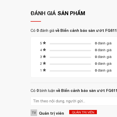
ĐÁNH GIÁ
SẢN PHẨM
0
về Biển cảnh báo sàn ướt FG61
Có
đánh giá
0
5
đánh giá
0
4
đánh giá
0
3
đánh giá
0
2
đánh giá
0
1
đánh giá
0
về Biển cảnh báo sàn ướt FG61
Có
bình luận
QUẢN TRỊ VIÊN
TV
Quản trị viên