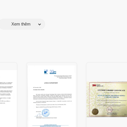
Xem thêm
nhẹ và dễ lau chùi.