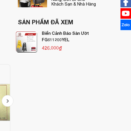
Khách Sạn & Nhà Hàng
SẢN PHẨM ĐÃ XEM
Biển Cảnh Báo Sàn Ướt
FG611200YEL
426.000₫
›