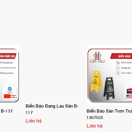
n ướt, có nguy cơ trơn trượt.
nh lang, thang máy, nhà vệ sinh công cộng, văn phòng làm vi
H SẠN HOÀN MỸ
biển báo và thiế
– đơn vị phân phối chính hãng
 phẩm chất lượng cao, giao hàng nhanh, hỗ trợ chuyên nghiệp.
4 495 054 / 0904 886 341
Biển Báo Đang Lau Sàn B-
 B-137
Biển Báo Sàn Trơn Tr
117
1867505
Liên hệ
Liên hệ