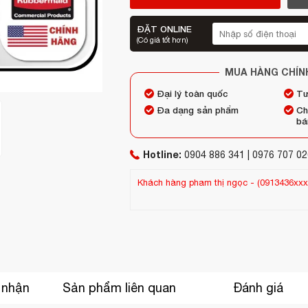
ĐẶT ONLINE
(Có giá tốt hơn)
MUA HÀNG CHÍN
Đại lý toàn quốc
Tư
Đa dạng sản phẩm
Ch
bá
Hotline:
0904 886 341 | 0976 707 02
 1 day trước (06/08/2026)
Khách hàng
Shop Thúy
-
(0944604xxx)
đã
 nhận
Sản phẩm liên quan
Đánh giá