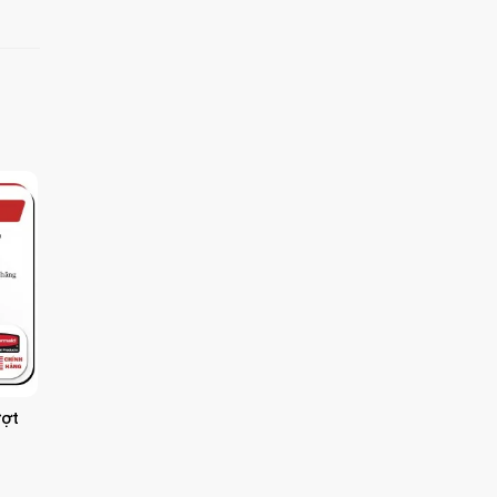
ệc,
t bị
ượt