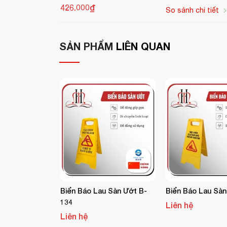
426.000₫
So sánh chi tiết
Kích thước khi gấp:
66 x 27.9 cm
Ứng dụng thực tế:
SẢN PHẨM
LIÊN QUAN
Cảnh báo tại các khu vực đang vệ sinh, sà
sảnh khách sạn, hà
Sử dụng phổ biến tại
trung tâm thương mại
.
CÔNG TY TNHH CUNG ỨNG THIẾT BỊ KHÁC
vệ sinh Rubbermaid
tại Việt Nam. Cam kết sản
Liên hệ ngay để được tư vấn và báo giá:
094
Website:
https://hoanmyhotelsupply.com
Email:
info@hoanmyhotelsupply.com
Biển Báo Lau Sàn Ướt B-
Biển Báo Lau Sàn
134
Liên hệ
Liên hệ