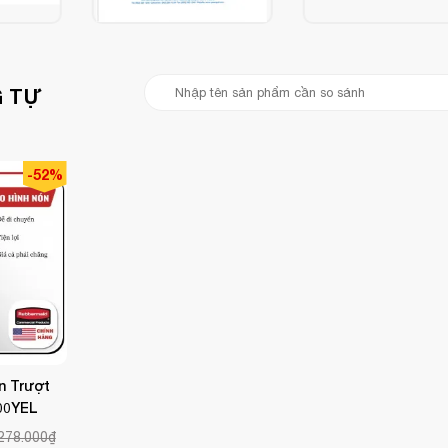
 sang trọng như khách sạn 4-5 sao, nhà hàng cao cấp.
iúp tiết kiệm diện tích lưu trữ.
 nhanh chóng
và tiện lợi.
 TỰ
an toàn cho người đi lại.
toàn cầu về thiết bị vệ sinh chuyên nghiệp.
-52%
n Trượt
00YEL
278.000₫