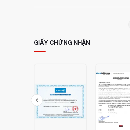
GIẤY CHỨNG NHẬN
‹
Ưu điểm nổi bật:
Chất liệu nhựa cao cấp
, chắc chắn, bền 