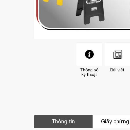
Thông số
Bài viết
kỹ thuật
ng trước (17/01/2026)
Khách hàng
pham thị ngọc
-
(0913436xxx)
đã mua
Thông tin
Giấy chứng