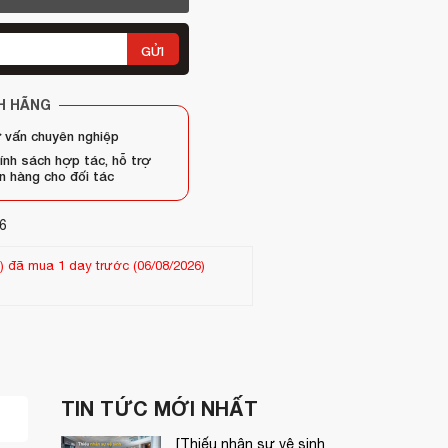
GỬI
H HÃNG
 vấn chuyên nghiệp
ính sách hợp tác, hỗ trợ
n hàng cho đối tác
6
 mua 25 ngày trước (13/07/2026)
Khách hàng
Chau ngoc hien
-
(09
TIN TỨC MỚI NHẤT
[Thiếu nhân sự vệ sinh