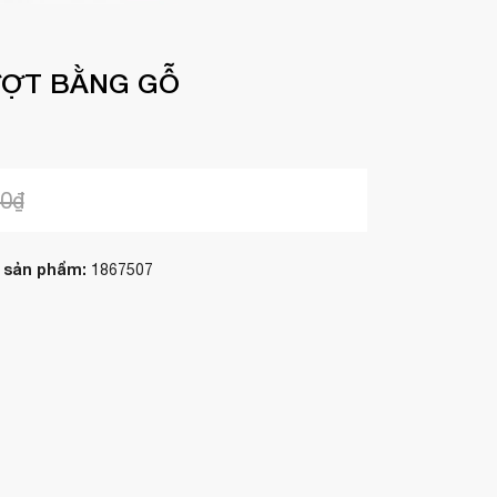
ƯỢT BẰNG GỖ
00₫
 sản phẩm:
1867507