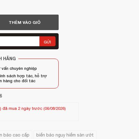
THÊM VÀO GIỎ
GỬI
H HÃNG
 vấn chuyên nghiệp
ính sách hợp tác, hỗ trợ
n hàng cho đối tác
6
 mua 26 ngày trước (13/07/2026)
Khách hàng
Chau ngoc hien
-
(09
ển báo cao cấp
biển báo nguy hiểm sàn ướt