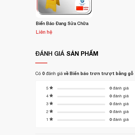
Thương hiệu:
Rubbermaid
Xuất xứ:
Mỹ
Biển Báo Đang Sửa Chữa
Ứng dụng thực tế:
Liên hệ
sảnh khách sạn, hành lang, nhà 
Đặt tại
ĐÁNH GIÁ
SẢN PHẨM
Duy trì hình ảnh chuyên nghiệp, lịch sự cho
CÔNG TY TNHH CUNG ỨNG THIẾT BỊ KHÁC
0
về Biển báo trơn trượt bằng gỗ
Có
đánh giá
Rubbermaid – Mỹ
tại Việt Nam. Chúng tôi chu
phù hợp cho mọi không gian dịch vụ – từ cao cấ
0
5
đánh giá
0
4
đánh giá
Liên hệ ngay để được tư vấn và báo giá:
094
0
3
đánh giá
Website:
https://hoanmyhotelsupply.com
0
2
đánh giá
Email:
info@hoanmyhotelsupply.com
0
1
đánh giá