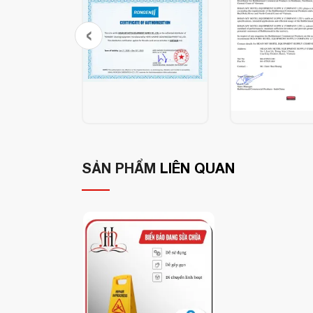
‹
Ưu điểm nổi bật:
Chất liệu gỗ ép cao cấp
, bền chắc, chốn
sang trọng, lịch sự
Thiết kế
, phù hợp với
Thông điệp “Caution – Wet Floor” in r
dễ dàng di chuyển và c
Gập gọn tiện lợi,
SẢN PHẨM
LIÊN QUAN
Thương hiệu Rubbermaid (
Mỹ
)
– uy tín
Thông tin sản phẩm:
Tên sản phẩm:
Biển báo trơn trượt bằng
Mã hàng:
1867507
Chất liệu:
Gỗ ép