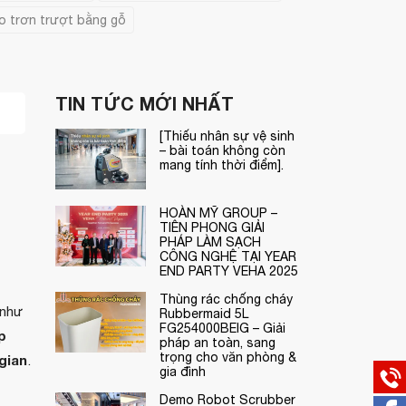
o trơn trượt bằng gỗ
TIN TỨC MỚI NHẤT
[Thiếu nhân sự vệ sinh
– bài toán không còn
mang tính thời điểm].
HOÀN MỸ GROUP –
TIÊN PHONG GIẢI
PHÁP LÀM SẠCH
CÔNG NGHỆ TẠI YEAR
END PARTY VEHA 2025
Thùng rác chống cháy
 như
Rubbermaid 5L
FG254000BEIG – Giải
p
pháp an toàn, sang
trọng cho văn phòng &
gian
.
gia đình
Demo Robot Scrubber