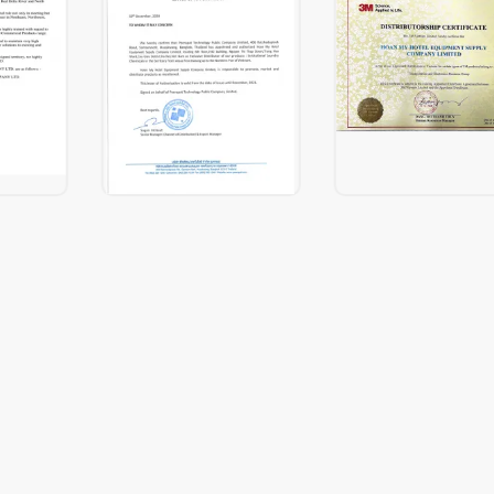
g ẩm mốc, dễ lau chùi.
 không gian cần sự tinh tế và chuyên nghiệp.
õ ràng
, dễ nhận biết từ xa, cảnh báo hiệu quả nguy cơ trơn trượt.
ất giữ
sau khi sử dụng.
 hàng đầu về thiết bị và dụng cụ vệ sinh công nghiệp, khách sạn.
 gỗ