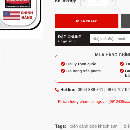
Số lượng:
MUA NGAY
ĐẶT ONLINE
(Có giá tốt hơn)
MUA HÀNG CHÍN
Đại lý toàn quốc
Tư
Đa dạng sản phẩm
Ch
bá
Hotline:
0904 886 341 | 0976 707 02
Khách hàng
Shop Thúy
-
(0944604xxx)
đã
Tags:
biển cảnh báo khách sạn
bi