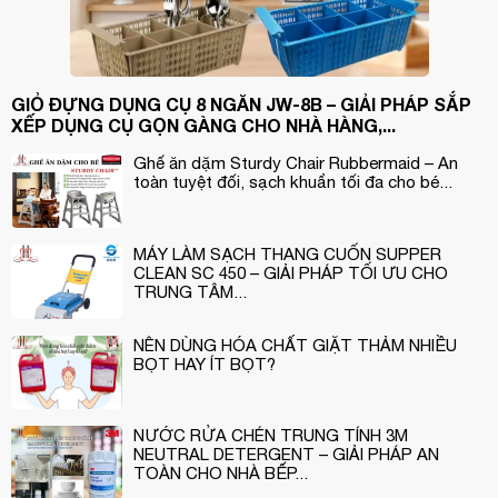
GIỎ ĐỰNG DỤNG CỤ 8 NGĂN JW-8B – GIẢI PHÁP SẮP
XẾP DỤNG CỤ GỌN GÀNG CHO NHÀ HÀNG,...
Ghế ăn dặm Sturdy Chair Rubbermaid – An
toàn tuyệt đối, sạch khuẩn tối đa cho bé...
MÁY LÀM SẠCH THANG CUỐN SUPPER
CLEAN SC 450 – GIẢI PHÁP TỐI ƯU CHO
TRUNG TÂM...
NÊN DÙNG HÓA CHẤT GIẶT THẢM NHIỀU
BỌT HAY ÍT BỌT?
NƯỚC RỬA CHÉN TRUNG TÍNH 3M
NEUTRAL DETERGENT – GIẢI PHÁP AN
TOÀN CHO NHÀ BẾP...