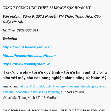
CÔNG TY CUNG ỨNG THIẾT BỊ KHÁCH SẠN HOÀN MỸ
Văn phòng: Tầng 6, 25T2 Nguyễn Thị Thập, Trung Hòa, Cầu
Giấy, Hà Nội
Hotline: 0904 886 341
Website:
https://robot.hoanmystore.vn
https://hoanmyhotelsupply.com
https://www.hoanmystore.vn
Tối ưu chi phí – tối ưu quy trình – tối ưu hình ảnh thương
hiệu với máy chà sàn công nghiệp chính hãng từ Hoàn Mỹ!
#
maychasan
#HoanMyHotelSupply
#hoànmỹ
#hoanmy
#hotelsupply
#vesin
h
#hanoi
#hochiminh
#nhatrang
#danang
#RobotLamSach
#KhachSanThongMinh #ToiUuVanHanh
0
về MÁY CHÀ SÀN – BÍ KÍP CẮT GIẢM 50% CHI
Có
bình luận