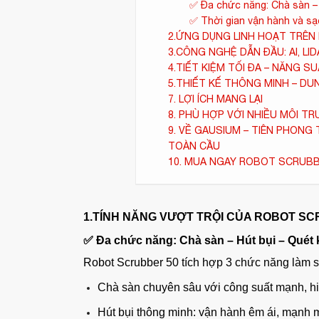
✅ Đa chức năng: Chà sàn – 
✅ Thời gian vận hành và s
2.ỨNG DỤNG LINH HOẠT TRÊN 
3.CÔNG NGHỆ DẪN ĐẦU: AI, L
4.TIẾT KIỆM TỐI ĐA – NĂNG S
5.THIẾT KẾ THÔNG MINH – DU
7. LỢI ÍCH MANG LẠI
8. PHÙ HỢP VỚI NHIỀU MÔI T
9. VỀ GAUSIUM – TIÊN PHON
TOÀN CẦU
10. MUA NGAY ROBOT SCRUBB
1.TÍNH NĂNG VƯỢT TRỘI CỦA
ROBOT SC
✅ Đa chức năng: Chà sàn – Hút bụi – Quét
Robot Scrubber 50 tích hợp 3 chức năng làm sạ
Chà sàn chuyên sâu với công suất mạnh, hiệ
Hút bụi thông minh: vận hành êm ái, mạnh mẽ