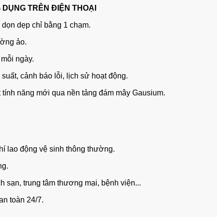
NG DỤNG TRÊN ĐIỆN THOẠI
c dọn dẹp chỉ bằng 1 chạm.
ường ảo.
 mỗi ngày.
uất, cảnh báo lỗi, lịch sử hoạt động.
ật tính năng mới qua nền tảng đám mây Gausium.
hí lao động vệ sinh thông thường.
ng.
 sạn, trung tâm thương mại, bệnh viện...
an toàn 24/7.