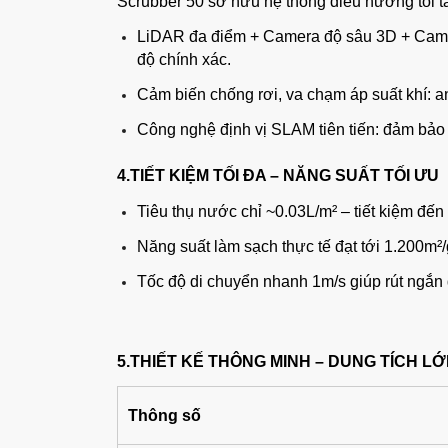
Scrubber 50 sở hữu hệ thống điều hướng tối t
LiDAR đa điểm + Camera độ sâu 3D + Camer
độ chính xác.
Cảm biến chống rơi, va chạm áp suất khí: an
Công nghệ định vị SLAM tiên tiến: đảm bảo r
4.TIẾT KIỆM TỐI ĐA – NĂNG SUẤT TỐI ƯU
Tiêu thụ nước chỉ ~0.03L/m² – tiết kiệm đến 
Năng suất làm sạch thực tế đạt tới 1.200m²
Tốc độ di chuyển nhanh 1m/s giúp rút ngắn 
5.THIẾT KẾ THÔNG MINH – DUNG TÍCH L
Thông số