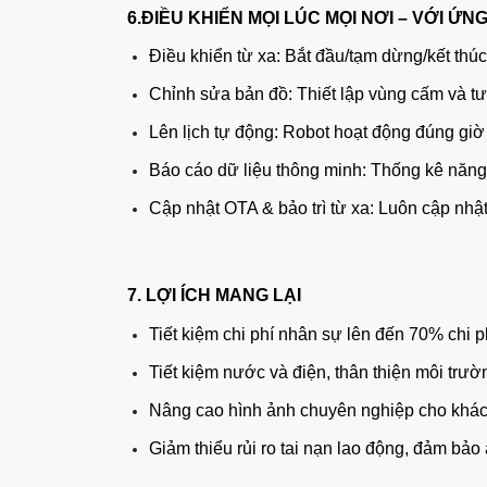
6.ĐIỀU KHIỂN MỌI LÚC MỌI NƠI – VỚI Ứ
Điều khiển từ xa: Bắt đầu/tạm dừng/kết thú
Chỉnh sửa bản đồ: Thiết lập vùng cấm và t
Lên lịch tự động: Robot hoạt động đúng giờ
Báo cáo dữ liệu thông minh: Thống kê năng s
Cập nhật OTA & bảo trì từ xa: Luôn cập nh
7. LỢI ÍCH MANG LẠI
Tiết kiệm chi phí nhân sự lên đến 70% chi p
Tiết kiệm nước và điện, thân thiện môi trườ
Nâng cao hình ảnh chuyên nghiệp cho khách
Giảm thiểu rủi ro tai nạn lao động, đảm bảo 