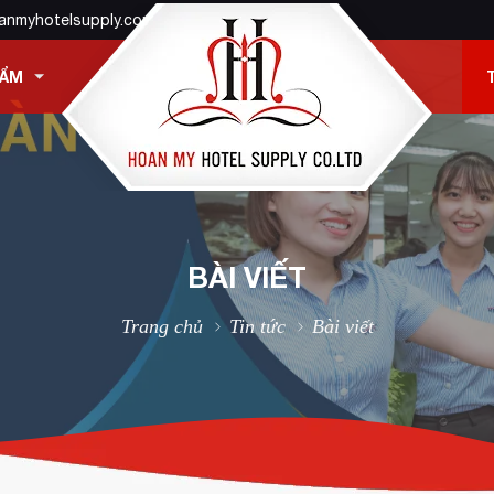
anmyhotelsupply.com
HẨM
BÀI VIẾT
Trang chủ
Tin tức
Bài viết