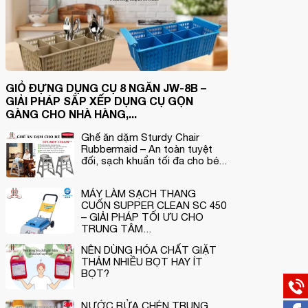
GIỎ ĐỰNG DỤNG CỤ 8 NGĂN JW-8B –
GIẢI PHÁP SẮP XẾP DỤNG CỤ GỌN
GÀNG CHO NHÀ HÀNG,...
Ghế ăn dặm Sturdy Chair
Rubbermaid – An toàn tuyệt
đối, sạch khuẩn tối đa cho bé...
MÁY LÀM SẠCH THANG
CUỐN SUPPER CLEAN SC 450
– GIẢI PHÁP TỐI ƯU CHO
TRUNG TÂM...
NÊN DÙNG HÓA CHẤT GIẶT
THẢM NHIỀU BỌT HAY ÍT
BỌT?
NƯỚC RỬA CHÉN TRUNG