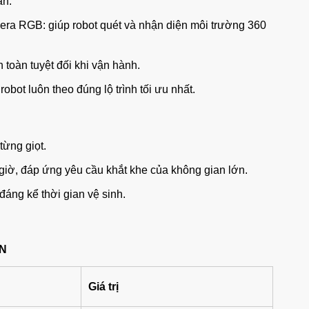
ân:
a RGB: giúp robot quét và nhận diện môi trường 360
 toàn tuyệt đối khi vận hành.
obot luôn theo đúng lộ trình tối ưu nhất.
từng giọt.
/giờ, đáp ứng yêu cầu khắt khe của không gian lớn.
đáng kể thời gian vệ sinh.
ỚN
Giá trị