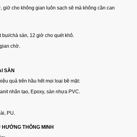
iờ, giữ cho không gian luôn sạch sẽ mà không cần can
t bụi/chà sàn, 12 giờ cho quét khô.
 gian chờ.
ẠI SÀN
iệu quả trên hầu hết mọi loại bề mặt:
ranit nhân tạo, Epoxy, sàn nhựa PVC.
ài, PU.
ỀU HƯỚNG THÔNG MINH