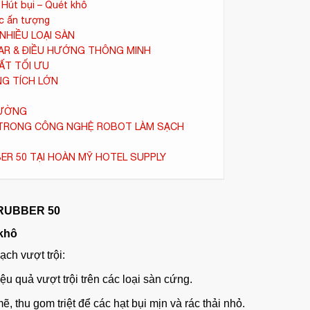
Hút bụi – Quét khô
ạc ấn tượng
NHIỀU LOẠI SÀN
IDAR & ĐIỀU HƯỚNG THÔNG MINH
UẤT TỐI ƯU
NG TÍCH LỚN
RƯỜNG
G TRONG CÔNG NGHỆ ROBOT LÀM SẠCH
ER 50 TẠI HOÀN MỸ HOTEL SUPPLY
RUBBER 50
 khô
ch vượt trội:
u quả vượt trội trên các loại sàn cứng.
, thu gom triệt để các hạt bụi mịn và rác thải nhỏ.