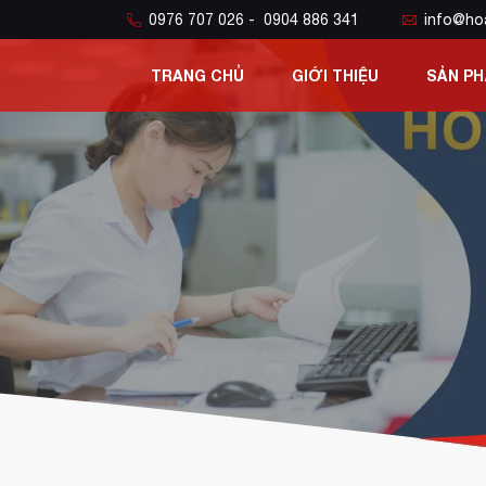
0976 707 026 - 0904 886 341
info@ho
TRANG CHỦ
GIỚI THIỆU
SẢN P