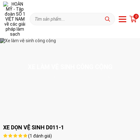
0
XE LÀM VỆ SINH CÔNG CỘNG
Trang chủ
Xe làm sạch và phục vụ
Xe làm vệ sinh công cộng
XE DỌN VỆ SINH D011-1
(
1
đánh giá)