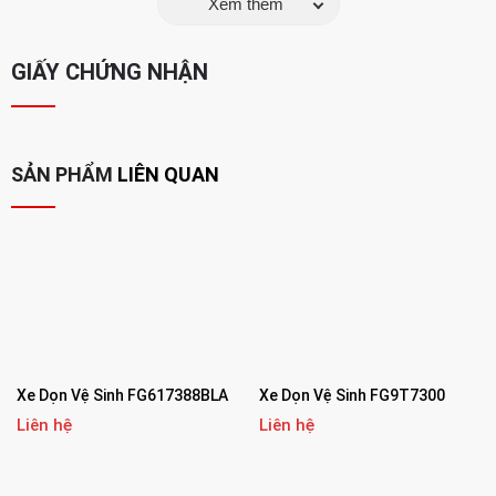
di chuyển nhẹ nhàng, không gây trầy xước sàn nhà, không
Xem thêm
phát ra tiếng ồn lớn.
GIẤY CHỨNG NHẬN
Kích thước tiêu chuẩn:
Kích thước gọn gàng giúp xe dễ
dàng đi qua hành lang, cửa thang máy, tiết kiệm diện tích khi
cất giữ.
SẢN PHẨM
LIÊN QUAN
Thông số kỹ thuật:
Mã hàng:
D011-1
Kích thước:
116.8 x 55.2 x 97.5 cm
Chất liệu:
Nhựa tổng hợp cao cấp
Màu sắc:
Thân xe đen – Túi vải màu vàng
Xe Dọn Vệ Sinh FG617388BLA
Xe Dọn Vệ Sinh FG9T7300
Xuất xứ:
Trung Quốc
Liên hệ
Liên hệ
Ứng dụng thực tế: