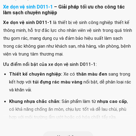
Xe dọn vệ sinh D011-1
– Giải pháp tối ưu cho công tác
làm sạch chuyên nghiệp
Xe dọn vệ sinh D011-1
là thiết bị vệ sinh công nghiệp thiết kế
thông minh, hỗ trợ đắc lực cho nhân viên vệ sinh trong quá trình
thu gom rác, mang dụng cụ và đảm bảo hiệu suất làm sạch
trong các không gian như khách sạn, nhà hàng, văn phòng, bệnh
viện và trung tâm thương mại.
Ưu điểm nổi bật của xe dọn vệ sinh D011-1:
Thiết kế chuyên nghiệp:
Xe có
thân màu đen
sang trọng
kết hợp với
túi đựng rác màu vàng
nổi bật, dễ phân loại rác
và khăn vải.
Khung nhựa chắc chắn:
Sản phẩm làm từ
nhựa cao cấp
,
có khả năng chống ăn mòn, chịu lực tốt và dễ lau chùi, phù
hợp với môi trường ẩm ướt hoặc có hóa chất tẩy rửa.
Bánh xe linh hoạt:
Hệ thống 4 bánh xe cao su bền bỉ giúp xe