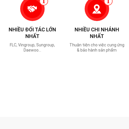
1
1
NHIỀU ĐỐI TÁC LỚN
NHIỀU CHI NHÁNH
NHẤT
NHẤT
FLC, Vingroup, Sungroup,
Thuận tiện cho việc cung ứng
Daewoo...
& bảo hành sản phẩm
CHÚ Ý:
Đây là website chính thức của
TẬP ĐOÀN
HOÀN MỸ
Quý khách lưu ý tránh thông tin giả mạo từ các
Website đạo nhái.