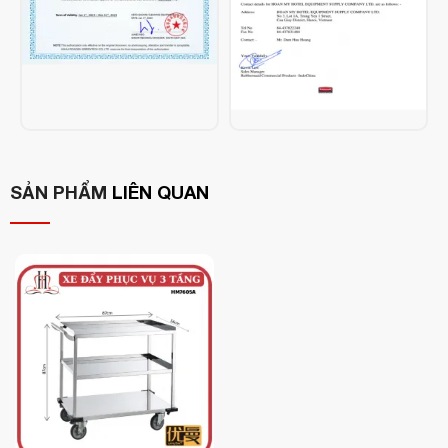
SẢN PHẨM
LIÊN QUAN
Thông số kỹ thuật:
Thương hiệu
: Rubbermaid –
USA
Mã sản phẩm
: FG9T6800BLA
Chất liệu
: Nhựa cao cấp