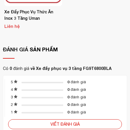
Màu sắc
: Đen
Xe Đẩy Phục Vụ Thức Ăn
Kích thước tổng thể
: 99.1 x 53.3 x 96.5 cm
Inox 3 Tầng Uman
Số tầng
: 3 tầng
Liên hệ
Tải trọng đề xuất
: 135kg
Bánh xe
: Cao su giảm chấn, xoay 360 độ
ĐÁNH GIÁ
SẢN PHẨM
Ứng dụng
: Phục vụ đồ ăn, dọn dẹp, vận chuyển đồ dùng
0
về Xe đẩy phục vụ 3 tầng FG9T6800BLA
Có
đánh giá
Tại sao nên mua xe đẩy phục vụ 3 tầng FG9T6800BLA tại
Hoàn Mỹ?
0
5
đánh giá
Chính hãng từ Rubbermaid USA
– đảm bảo chất lượng,
0
4
đánh giá
độ bền và an toàn.
0
3
đánh giá
Đại lý phân phối toàn quốc
– Giao hàng nhanh, bảo hành
0
2
đánh giá
đúng chuẩn hãng.
0
1
đánh giá
Tư vấn chuyên sâu
– Đội ngũ am hiểu sản phẩm giúp
VIẾT ĐÁNH GIÁ