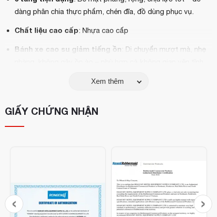
dàng phân chia thực phẩm, chén đĩa, đồ dùng phục vụ.
Chất liệu cao cấp
: Nhựa cao cấp
Bánh xe cao su giảm tiếng ồn
: Di chuyển mượt mà, nhẹ
nhàng, không gây ồn ào – phù hợp cả không gian yên tĩnh.
Tay đẩy chắc chắn, hai bên tiện lợi
: Giúp thao tác nhanh
Xem thêm
hơn khi phục vụ đông khách.
GIẤY CHỨNG NHẬN
Thiết kế hiện đại, màu đen sang trọng
: Phù hợp nhiều
không gian nội thất khác nhau.
‹
›