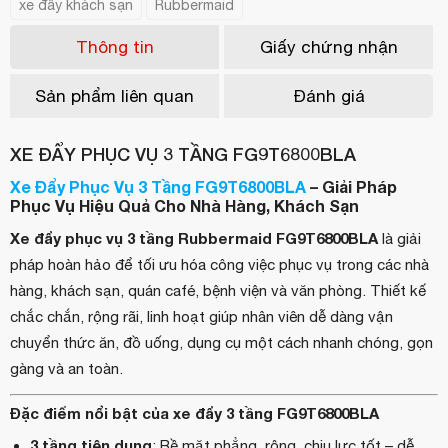
xe đẩy khách sạn
Rubbermaid
Thông tin
Giấy chứng nhận
Sản phẩm liên quan
Đánh giá
XE ĐẨY PHỤC VỤ 3 TẦNG FG9T6800BLA
Xe Đẩy Phục Vụ 3 Tầng FG9T6800BLA
– Giải Pháp
Phục Vụ Hiệu Quả Cho Nhà Hàng, Khách Sạn
Xe đẩy phục vụ 3 tầng Rubbermaid FG9T6800BLA
là giải
pháp hoàn hảo để tối ưu hóa công việc phục vụ trong các nhà
hàng, khách sạn, quán café, bệnh viện và văn phòng. Thiết kế
chắc chắn, rộng rãi, linh hoạt giúp nhân viên dễ dàng vận
chuyển thức ăn, đồ uống, dụng cụ một cách nhanh chóng, gọn
gàng và an toàn.
Đặc điểm nổi bật của xe đẩy 3 tầng FG9T6800BLA
3 tầng tiện dụng
: Bề mặt phẳng, rộng, chịu lực tốt – dễ