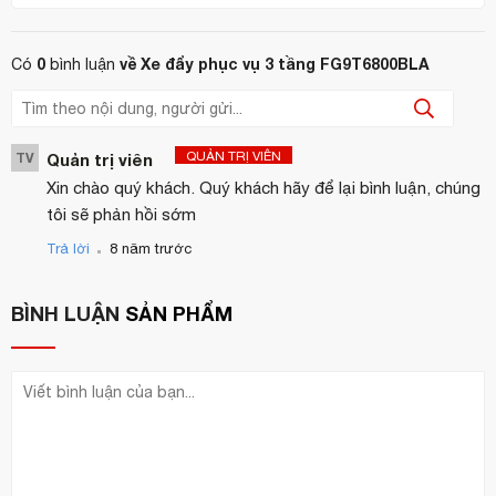
chọn đúng mẫu, đúng nhu cầu.
Chính sách hợp tác linh hoạt
– Giá tốt hơn cho nhà phân
0
về Xe đẩy phục vụ 3 tầng FG9T6800BLA
Có
bình luận
phối, khách sạn, chuỗi F&B.
Dịch vụ hậu mãi uy tín
– Hỗ trợ kỹ thuật và đổi trả minh
bạch, rõ ràng.
QUẢN TRỊ VIÊN
TV
Quản trị viên
Xin chào quý khách. Quý khách hãy để lại bình luận, chúng
CÔNG TY TNHH CUNG ỨNG THIẾT BỊ KHÁCH SẠN HOÀN
tôi sẽ phản hồi sớm
MỸ
- Đơn vị phân phối thiết bị nhà bếp và nhà hàng chính
.
Trả lời
8 năm trước
hãng
Quý khách hàng có nhu cầu tư vấn, báo giá
BÌNH LUẬN
SẢN PHẨM
0904 886 341 | 0944 495 054
Hotline:
Website:
https://hoanmyhotelsupply.com/
Email:
info@hoanmyhotelsupply.co