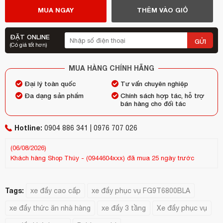
MUA NGAY
THÊM VÀO GIỎ
ĐẶT ONLINE
GỬI
(Có giá tốt hơn)
MUA HÀNG CHÍNH HÃNG
Đại lý toàn quốc
Tư vấn chuyên nghiệp
Đa dạng sản phẩm
Chính sách hợp tác, hỗ trợ
bán hàng cho đối tác
Hotline:
Khách hàng
pham thị ngọc
-
(0913436xxx)
đã mua 1 day trước
0904 886 341 | 0976 707 026
(06/08/2026)
Kh
Khách hàng
Shop Thúy
-
(0944604xxx)
đã mua 25 ngày trước
(25
(13/07/2026)
Tags:
xe đẩy cao cấp
xe đẩy phục vụ FG9T6800BLA
xe đẩy thức ăn nhà hàng
xe đẩy 3 tầng
Xe đẩy phục vụ