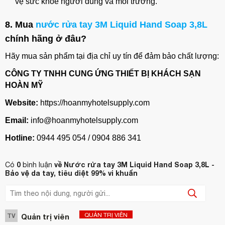
vệ sức khỏe người dùng và môi trường.
8. Mua
nước rửa tay 3M Liquid Hand Soap 3,8L
chính hãng ở đâu?
Hãy mua sản phẩm tại địa chỉ uy tín để đảm bảo chất lượng:
CÔNG TY TNHH CUNG ỨNG THIẾT BỊ KHÁCH SẠN
HOÀN MỸ
Website:
https://hoanmyhotelsupply.com
Email:
info@hoanmyhotelsupply.com
Hotline:
0944 495 054 / 0904 886 341
0
về Nước rửa tay 3M Liquid Hand Soap 3,8L -
Có
bình luận
Bảo vệ da tay, tiêu diệt 99% vi khuẩn
QUẢN TRỊ VIÊN
TV
Quản trị viên