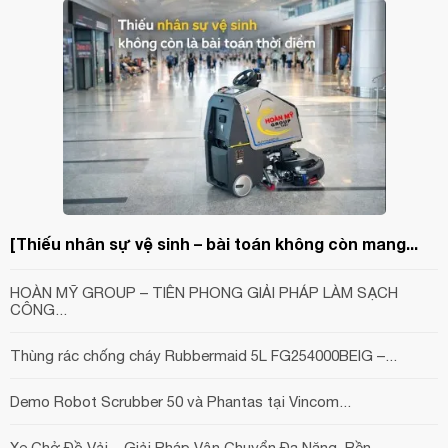
[Thiếu nhân sự vệ sinh – bài toán không còn mang...
HOÀN MỸ GROUP – TIÊN PHONG GIẢI PHÁP LÀM SẠCH
CÔNG...
Thùng rác chống cháy Rubbermaid 5L FG254000BEIG –...
Demo Robot Scrubber 50 và Phantas tại Vincom...
Xe Chở Đồ Vải – Giải Pháp Vận Chuyển Đa Năng, Bền...