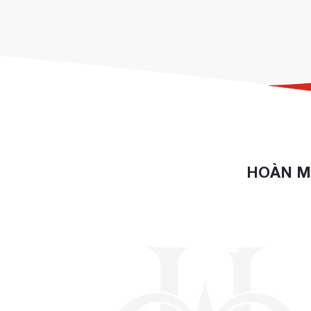
HOÀN M
CÔNG TY TNHH CUNG ỨNG THIẾT BỊ KHÁC
Sammic PS-12
, cam kết sản phẩm chất lượng, 
Liên hệ ngay để được tư vấn và báo giá:
Website:
https://hoanmyhotelsupply.com
Email:
info@hoanmyhotelsupply.com
Hotline: 0944 495 054 / 0904 886 341.