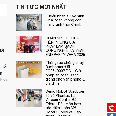
TIN TỨC MỚI NHẤT
[Thiếu nhân sự vệ sinh
– bài toán không còn
mang tính thời điểm].
HOÀN MỸ GROUP –
TIÊN PHONG GIẢI
PHÁP LÀM SẠCH
hà
CÔNG NGHỆ TẠI YEAR
END PARTY VEHA 2025
Thùng rác chống cháy
, nổi
Rubbermaid 5L
FG254000BEIG – Giải
ến
pháp an toàn, sang
trọng cho văn phòng &
nh và
gia đình
Demo Robot Scrubber
50 và Phantas tại
Vincom Center Bà
Triệu – Dấu mốc hợp
tác giữa Hoàn Mỹ
Hotel Supply và Tập