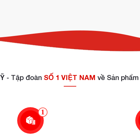
Ỹ
- Tập đoàn
SỐ 1 VIỆT NAM
về Sản phẩm 
H SẠN HOÀN MỸ
máy xay thị
– nhà phân phối chính hãng thiết bị
giao hàng nhanh chóng và hỗ trợ kỹ thuật tận nơi.
1