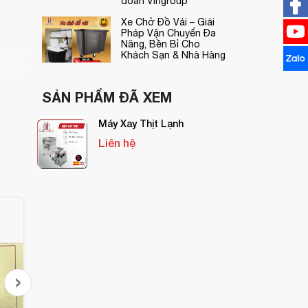
đoàn Vingroup
Xe Chở Đồ Vải – Giải
Pháp Vận Chuyển Đa
Năng, Bền Bỉ Cho
Khách Sạn & Nhà Hàng
SẢN PHẨM ĐÃ XEM
Máy Xay Thịt Lạnh
Liên hệ
›