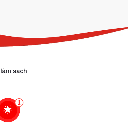
làm sạch
t
1