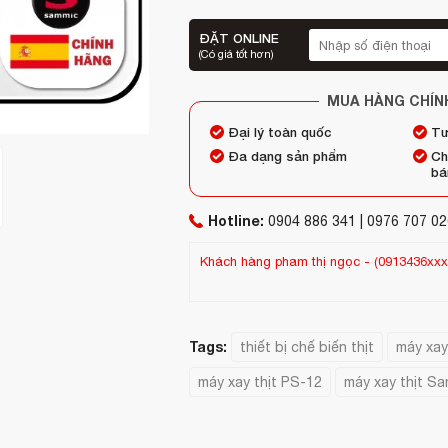
ĐẶT ONLINE
(Có giá tốt hơn)
MUA HÀNG CHÍN
Đại lý toàn quốc
Tư
Đa dạng sản phẩm
Ch
bá
Hotline:
0904 886 341 | 0976 707 02
 2 ngày trước (06/08/2026)
Khách hàng
Shop Thúy
-
(0944604xxx)
đã
Tags:
thiết bị chế biến thịt
máy xay
máy xay thịt PS-12
máy xay thịt S