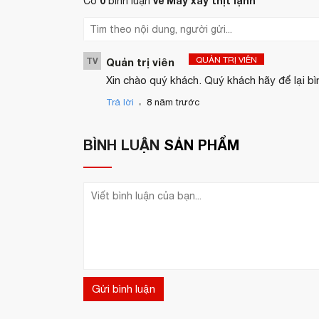
0
về Máy xay thịt lạnh
Có
bình luận
QUẢN TRỊ VIÊN
TV
Quản trị viên
Xin chào quý khách. Quý khách hãy để lại bì
.
Trả lời
8 năm trước
BÌNH LUẬN
SẢN PHẨM
Gửi bình luận