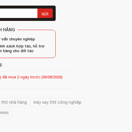
GỬI
H HÃNG
 vấn chuyên nghiệp
ính sách hợp tác, hỗ trợ
n hàng cho đối tác
6
 mua 26 ngày trước (13/07/2026)
Khách hàng
Chau ngoc hien
-
(09
 thịt nhà hàng
máy xay thịt công nghiệp
ammic