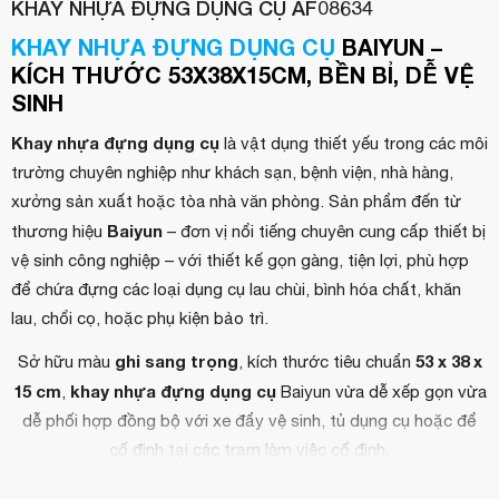
KHAY NHỰA ĐỰNG DỤNG CỤ AF08634
KHAY NHỰA ĐỰNG DỤNG CỤ
BAIYUN –
KÍCH THƯỚC 53X38X15CM, BỀN BỈ, DỄ VỆ
SINH
Khay nhựa đựng dụng cụ
là vật dụng thiết yếu trong các môi
trường chuyên nghiệp như khách sạn, bệnh viện, nhà hàng,
xưởng sản xuất hoặc tòa nhà văn phòng. Sản phẩm đến từ
Baiyun
thương hiệu
– đơn vị nổi tiếng chuyên cung cấp thiết bị
vệ sinh công nghiệp – với thiết kế gọn gàng, tiện lợi, phù hợp
để chứa đựng các loại dụng cụ lau chùi, bình hóa chất, khăn
lau, chổi cọ, hoặc phụ kiện bảo trì.
ghi sang trọng
53 x 38 x
Sở hữu màu
, kích thước tiêu chuẩn
15 cm
khay nhựa đựng dụng cụ
,
Baiyun vừa dễ xếp gọn vừa
dễ phối hợp đồng bộ với xe đẩy vệ sinh, tủ dụng cụ hoặc để
cố định tại các trạm làm việc cố định.