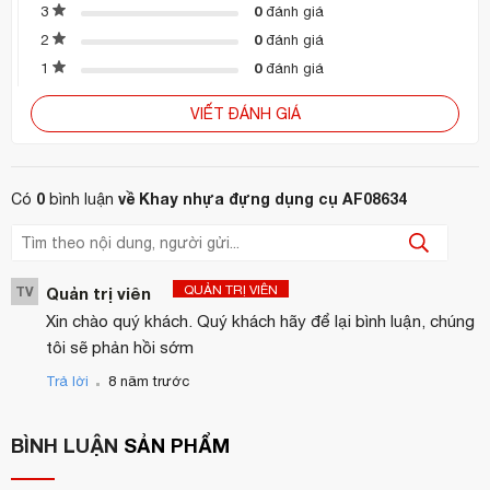
Hotline:
0944 495 054 / 0904 886 341
0
3
đánh giá
0
2
đánh giá
0
1
đánh giá
VIẾT ĐÁNH GIÁ
0
về Khay nhựa đựng dụng cụ AF08634
Có
bình luận
QUẢN TRỊ VIÊN
TV
Quản trị viên
Xin chào quý khách. Quý khách hãy để lại bình luận, chúng
tôi sẽ phản hồi sớm
.
Trả lời
8 năm trước
BÌNH LUẬN
SẢN PHẨM