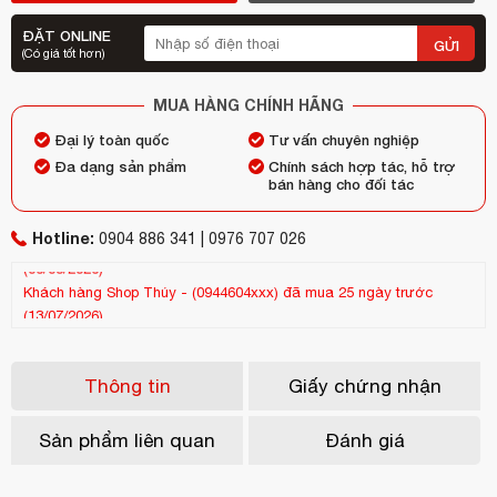
ĐẶT ONLINE
GỬI
(Có giá tốt hơn)
MUA HÀNG CHÍNH HÃNG
Đại lý toàn quốc
Tư vấn chuyên nghiệp
Đa dạng sản phẩm
Chính sách hợp tác, hỗ trợ
bán hàng cho đối tác
Hotline:
0904 886 341 | 0976 707 026
Khách hàng
Shop Thúy
-
(0944604xxx)
đã mua 25 ngày trước
Kh
(13/07/2026)
(25
Thông tin
Giấy chứng nhận
Sản phẩm liên quan
Đánh giá