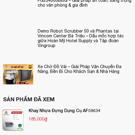
FG254000BEIG – Giải pháp an toàn, sang trọng
cho văn phòng & gia đình
Demo Robot Scrubber 50 và Phantas tại
Vincom Center Bà Triệu – Dấu mốc hợp tác
giữa Hoàn Mỹ Hotel Supply và Tập đoàn
Vingroup
Xe Chở Đồ Vải – Giải Pháp Vận Chuyển Đa
Năng, Bền Bỉ Cho Khách Sạn & Nhà Hàng
SẢN PHẨM ĐÃ XEM
Khay Nhựa Đựng Dụng Cụ AF08634
185.000₫