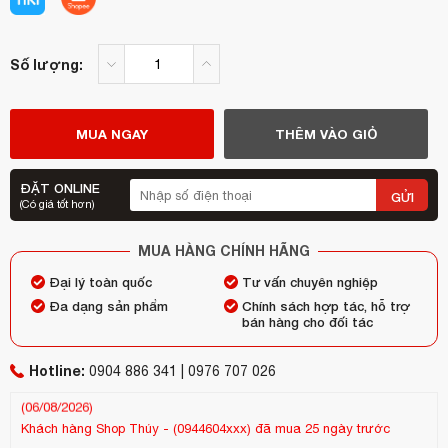
Số lượng:
MUA NGAY
THÊM VÀO GIỎ
ĐẶT ONLINE
GỬI
(Có giá tốt hơn)
MUA HÀNG CHÍNH HÃNG
Đại lý toàn quốc
Tư vấn chuyên nghiệp
Đa dạng sản phẩm
Chính sách hợp tác, hỗ trợ
bán hàng cho đối tác
Hotline:
Khách hàng
pham thị ngọc
-
(0913436xxx)
đã mua 15 giờ trước
0904 886 341 | 0976 707 026
(06/08/2026)
Kh
Khách hàng
Shop Thúy
-
(0944604xxx)
đã mua 25 ngày trước
(25
(13/07/2026)