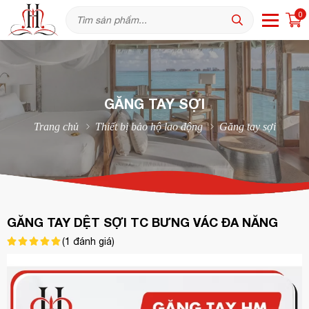
0
GĂNG TAY SỢI
Trang chủ
Thiết bị bảo hộ lao động
Găng tay sợi
GĂNG TAY DỆT SỢI TC BƯNG VÁC ĐA NĂNG
(
1
đánh giá)