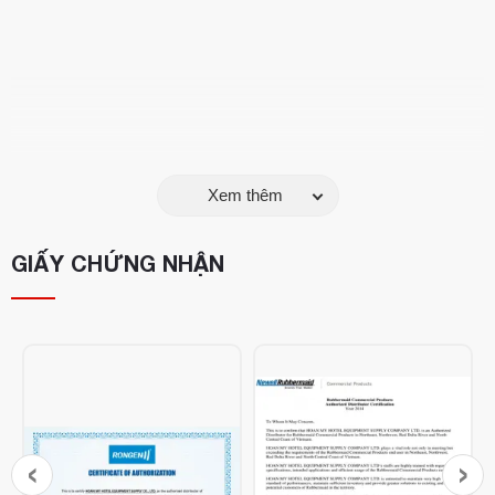
Xem thêm
GIẤY CHỨNG NHẬN
Tính năng của Găng tay dệt sợi TC:
Sử dụng được nhiều lần, độ bền cao
- Chất liệu TC dệt kim thoáng khí ( 65% Polyester & 35%
Cotton )
‹
›
- Chống bào mòn, chống trơn trượt, giảm mồ hôi khi trời nóng
và khô ráo trong điều kiện ẩm ướt