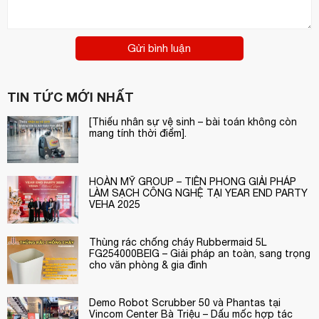
Gửi bình luận
TIN TỨC MỚI NHẤT
[Thiếu nhân sự vệ sinh – bài toán không còn
mang tính thời điểm].
HOÀN MỸ GROUP – TIÊN PHONG GIẢI PHÁP
LÀM SẠCH CÔNG NGHỆ TẠI YEAR END PARTY
VEHA 2025
Thùng rác chống cháy Rubbermaid 5L
FG254000BEIG – Giải pháp an toàn, sang trọng
cho văn phòng & gia đình
Demo Robot Scrubber 50 và Phantas tại
Vincom Center Bà Triệu – Dấu mốc hợp tác