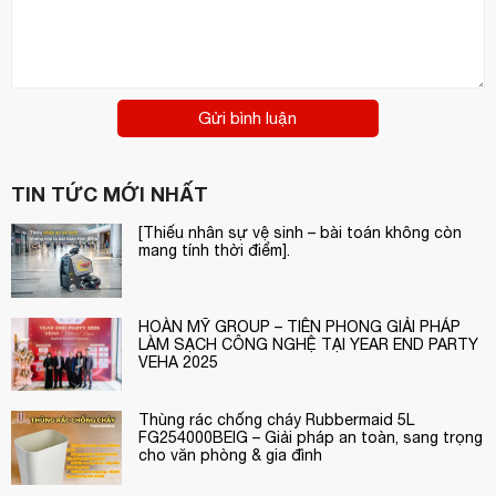
nhỏ, mang theo khi di chuyển.
Chai 400ml
– Dùng cho gia đình, nhà hàng, khách sạn, bệnh
viện, khu vực nuôi thú cưng.
Gửi bình luận
CÔNG TY TNHH CUNG ỨNG THIẾT BỊ KHÁCH SẠN HOÀN
MỸ
– nhà phân phối chính thức các sản phẩm khử mùi chất
KARUMOA (Nhật Bản)
TIN TỨC MỚI NHẤT
lượng cao từ thương hiệu
, cam kết
cung cấp giải pháp làm sạch và khử mùi tối ưu cho khách hàng
[Thiếu nhân sự vệ sinh – bài toán không còn
trong nhiều lĩnh vực.
mang tính thời điểm].
Liên hệ ngay để được tư vấn và báo giá:
Website:
https://hoanmyhotelsupply.com
HOÀN MỸ GROUP – TIÊN PHONG GIẢI PHÁP
LÀM SẠCH CÔNG NGHỆ TẠI YEAR END PARTY
Email:
info@hoanmyhotelsupply.com
VEHA 2025
Hotline: 0944 495 054 / 0904 886 341
Thùng rác chống cháy Rubbermaid 5L
FG254000BEIG – Giải pháp an toàn, sang trọng
cho văn phòng & gia đình