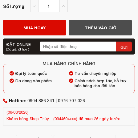
Số lượng:
MUA NGAY
THÊM VÀO GIỎ
ĐẶT ONLINE
GỬI
(Có giá tốt hơn)
MUA HÀNG CHÍNH HÃNG
Đại lý toàn quốc
Tư vấn chuyên nghiệp
Đa dạng sản phẩm
Chính sách hợp tác, hỗ trợ
bán hàng cho đối tác
Hotline:
Khách hàng
pham thị ngọc
-
(0913436xxx)
đã mua 2 ngày trước
0904 886 341 | 0976 707 026
(06/08/2026)
Kh
Khách hàng
Shop Thúy
-
(0944604xxx)
đã mua 26 ngày trước
(25
(13/07/2026)