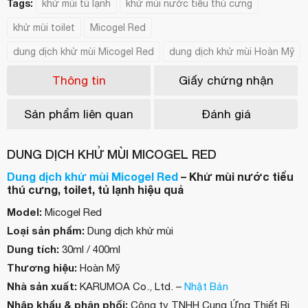
Tags:
khử mùi tủ lạnh
khử mùi nước tiểu thú cưng
khử mùi toilet
Micogel Red
dung dịch khử mùi Micogel Red
dung dịch khử mùi Hoàn Mỹ
Thông tin
Giấy chứng nhận
Sản phẩm liên quan
Đánh giá
DUNG DỊCH KHỬ MÙI MICOGEL RED
Dung dịch khử mùi Micogel Red
– Khử mùi nước tiểu
thú cưng, toilet, tủ lạnh hiệu quả
Model:
Micogel Red
Loại sản phẩm:
Dung dịch khử mùi
Dung tích:
30ml / 400ml
Thương hiệu:
Hoàn Mỹ
Nhà sản xuất:
KARUMOA Co., Ltd. –
Nhật Bản
Nhập khẩu & phân phối:
Công ty TNHH Cung Ứng Thiết Bị