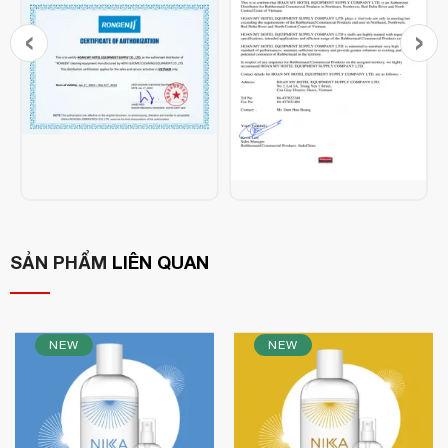
‹
›
Mô tả sản phẩm:
Micogel Red
là dung dịch khử mùi chuyên dụng được phát
triển tại Nhật Bản, giúp xử lý triệt để các loại mùi khó chịu
thường gặp trong sinh hoạt hằng ngày như:
Mùi nước tiểu thú cưng
(chó, mèo)
Mùi toilet, nhà vệ sinh
SẢN PHẨM
LIÊN QUAN
Mùi hôi trong tủ lạnh
Mùi tanh từ cá, thịt sống, thực phẩm ôi thiu
Sản phẩm ứng dụng công nghệ phân rã mùi tiên tiến từ
NEW
NEW
KARUMOA Co., Ltd.
loại bỏ mùi tận gốc
, giúp
thay vì chỉ
che phủ bằng hương liệu.
Ưu điểm nổi bật: