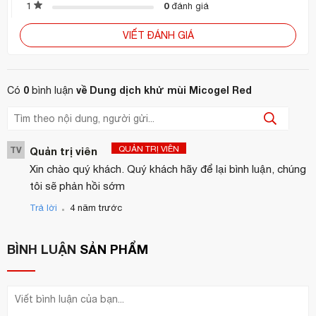
0
1
đánh giá
Khi dùng lần đầu:
VIẾT ĐÁNH GIÁ
thẳng đứng
Đặt chai
, nhấn nút xịt nhiều lần để loại bỏ
không khí trong ống hút.
0
về Dung dịch khử mùi Micogel Red
Có
bình luận
nghiêng chai và nhấn liên tục
Nếu nút bị cứng,
cho
đến khi dung dịch chảy ra.
Lưu ý an toàn:
QUẢN TRỊ VIÊN
TV
Quản trị viên
Không sử dụng dung dịch cho mục đích khác ngoài khử mùi.
Xin chào quý khách. Quý khách hãy để lại bình luận, chúng
tôi sẽ phản hồi sớm
Tránh xa tầm tay trẻ em.
.
Trả lời
4 năm trước
Không được uống.
rửa ngay bằng nước sạch
BÌNH LUẬN
SẢN PHẨM
Nếu dính vào mắt,
.
Thông tin quy cách:
Chai 30ml
– Phù hợp cho người dùng cá nhân, không gian