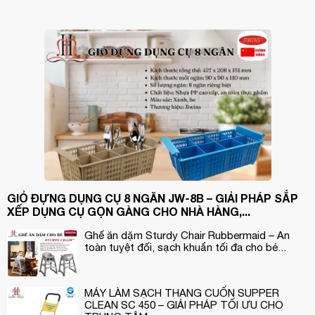
GIỎ ĐỰNG DỤNG CỤ 8 NGĂN JW-8B – GIẢI PHÁP SẮP
XẾP DỤNG CỤ GỌN GÀNG CHO NHÀ HÀNG,...
Ghế ăn dặm Sturdy Chair Rubbermaid – An
toàn tuyệt đối, sạch khuẩn tối đa cho bé...
MÁY LÀM SẠCH THANG CUỐN SUPPER
CLEAN SC 450 – GIẢI PHÁP TỐI ƯU CHO