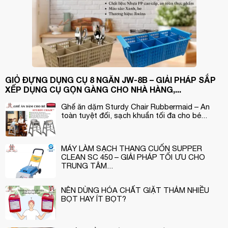
GIỎ ĐỰNG DỤNG CỤ 8 NGĂN JW-8B – GIẢI PHÁP SẮP
XẾP DỤNG CỤ GỌN GÀNG CHO NHÀ HÀNG,...
Ghế ăn dặm Sturdy Chair Rubbermaid – An
toàn tuyệt đối, sạch khuẩn tối đa cho bé...
MÁY LÀM SẠCH THANG CUỐN SUPPER
CLEAN SC 450 – GIẢI PHÁP TỐI ƯU CHO
TRUNG TÂM...
NÊN DÙNG HÓA CHẤT GIẶT THẢM NHIỀU
BỌT HAY ÍT BỌT?