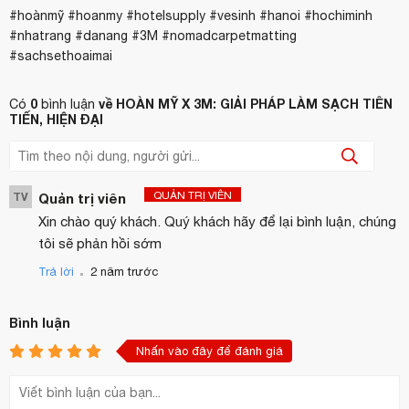
#hoànmỹ #hoanmy #hotelsupply #vesinh #hanoi #hochiminh
#nhatrang #danang #3M #nomadcarpetmatting
#sachsethoaimai
0
về HOÀN MỸ X 3M: GIẢI PHÁP LÀM SẠCH TIÊN
Có
bình luận
TIẾN, HIỆN ĐẠI
QUẢN TRỊ VIÊN
TV
Quản trị viên
Xin chào quý khách. Quý khách hãy để lại bình luận, chúng
tôi sẽ phản hồi sớm
.
Trả lời
2 năm trước
Bình luận
Nhấn vào đây để đánh giá