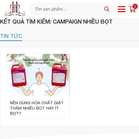
0
KẾT QUẢ TÌM KIẾM: CAMPAIGN NHIỀU BỌT
TIN TỨC
NÊN DÙNG HÓA CHẤT GIẶT
THẢM NHIỀU BỌT HAY ÍT
BỌT?