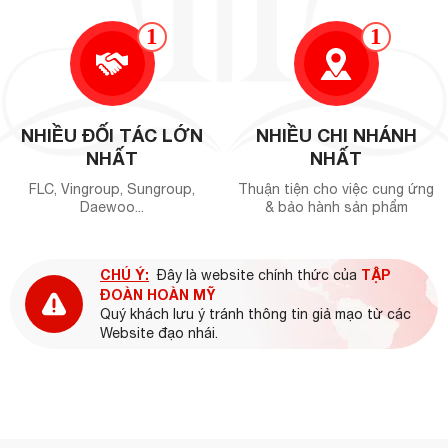
1
1
NHIỀU ĐỐI TÁC LỚN
NHIỀU CHI NHÁNH
NHẤT
NHẤT
FLC, Vingroup, Sungroup,
Thuận tiện cho việc cung ứng
Daewoo...
& bảo hành sản phẩm
CHÚ Ý:
TẬP
Đây là website chính thức của
ĐOÀN HOÀN MỸ
Quý khách lưu ý tránh thông tin giả mạo từ các
Website đạo nhái.