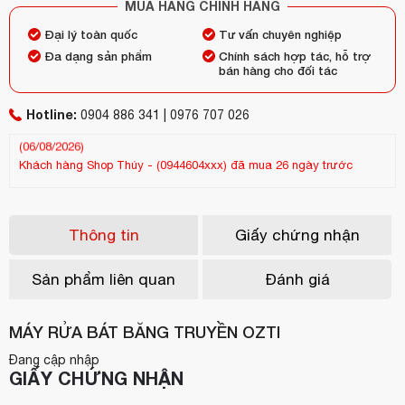
MUA HÀNG CHÍNH HÃNG
Đại lý toàn quốc
Tư vấn chuyên nghiệp
Đa dạng sản phẩm
Chính sách hợp tác, hỗ trợ
bán hàng cho đối tác
Hotline:
0904 886 341 | 0976 707 026
Khách hàng
Shop Thúy
-
(0944604xxx)
đã mua 26 ngày trước
Kh
(13/07/2026)
(25
Thông tin
Giấy chứng nhận
Sản phẩm liên quan
Đánh giá
MÁY RỬA BÁT BĂNG TRUYỀN OZTI
Đang cập nhập
GIẤY CHỨNG NHẬN