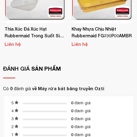
Thìa Xúc Đá Xúc Hạt
Khay Nhựa Chịu Nhiệt
Rubbermaid Trong Suốt Size
Rubbermaid FG230P00AMBR
Nhỏ FG288200
Liên hệ
Liên hệ
ĐÁNH GIÁ
SẢN PHẨM
0
về Máy rửa bát băng truyền Ozti
Có
đánh giá
0
5
đánh giá
0
4
đánh giá
0
3
đánh giá
0
2
đánh giá
0
1
đánh giá