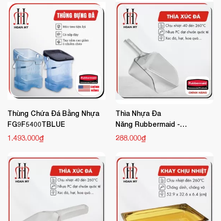
Thùng Chứa Đá Bằng Nhựa
Thìa Nhựa Đa
FG9F5400TBLUE
Năng Rubbermaid -
FG288400CLR
1.493.000₫
288.000₫