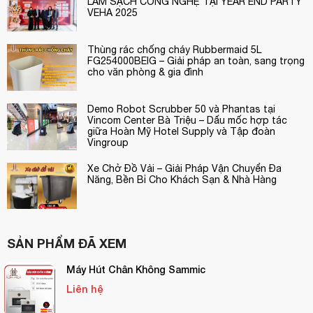
LÀM SẠCH CÔNG NGHỆ TẠI YEAR END PARTY
VEHA 2025
Thùng rác chống cháy Rubbermaid 5L
FG254000BEIG – Giải pháp an toàn, sang trọng
cho văn phòng & gia đình
Demo Robot Scrubber 50 và Phantas tại
Vincom Center Bà Triệu – Dấu mốc hợp tác
giữa Hoàn Mỹ Hotel Supply và Tập đoàn
Vingroup
Xe Chở Đồ Vải – Giải Pháp Vận Chuyển Đa
Năng, Bền Bỉ Cho Khách Sạn & Nhà Hàng
Thông số kỹ thuật (dòng máy SU)
SẢN PHẨM ĐÃ XEM
Máy Hút Chân Không Sammic
Liên hệ