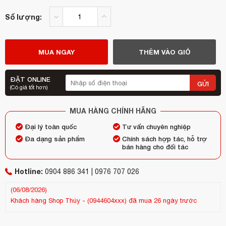
Số lượng:
MUA NGAY
THÊM VÀO GIỎ
ĐẶT ONLINE
GỬI
(Có giá tốt hơn)
MUA HÀNG CHÍNH HÃNG
Đại lý toàn quốc
Tư vấn chuyên nghiệp
Đa dạng sản phẩm
Chính sách hợp tác, hỗ trợ
bán hàng cho đối tác
Hotline:
0904 886 341 | 0976 707 026
Khách hàng
Shop Thúy
-
(0944604xxx)
đã mua 26 ngày trước
Kh
(13/07/2026)
(25