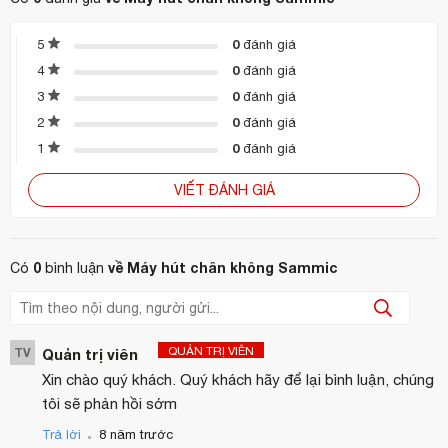
Được hỗ trợ bởi Busch.
0
5
đánh giá
Chân không được điều khiển bằng cảm biến.
0
4
đánh giá
Chân không PLUS.
0
3
đánh giá
0
2
đánh giá
Bàn phím số.
0
1
đánh giá
Bảng điều khiển được trang bị màn hình hiển thị tỷ lệ
phần trăm chân không chính xác.
VIẾT ĐÁNH GIÁ
Nút "Tạm dừng" để ướp thực phẩm.
Đóng gói chất lỏng an toàn nhờ điều khiển cảm biến.
0
về Máy hút chân không Sammic
Có
bình luận
Con dấu kép.
Thanh niêm phong không dây.
QUẢN TRỊ VIÊN
TV
Quản trị viên
Chương trình niêm phong túi.
Xin chào quý khách. Quý khách hãy để lại bình luận, chúng
tôi sẽ phản hồi sớm
Kiểm soát xung được giải nén.
.
Trả lời
8 năm trước