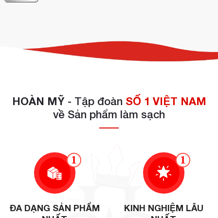
HOÀN MỸ
- Tập đoàn
SỐ 1 VIỆT NAM
về Sản phẩm làm sạch
1
1
CÔNG TY TNHH CUNG ỨNG THIẾT BỊ KHÁCH SẠN HOÀN
MỸ
máy hút chân không Sammic chính
– đơn vị phân phối
ĐA DẠNG SẢN PHẨM
KINH NGHIỆM LÂU
hãng
tại
Việt Nam
. Chúng tôi cam kết mang đến giải pháp bảo