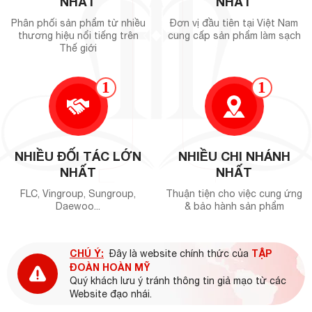
NHẤT
NHẤT
quản chuyên nghiệp, tối ưu chi phí và hiệu quả vận hành cho
Phân phối sản phẩm từ nhiều
Đơn vị đầu tiên tại Việt Nam
mọi cơ sở thực phẩm hiện đại.
thương hiệu nổi tiếng trên
cung cấp sản phẩm làm sạch
Thế giới
Liên hệ ngay để được tư vấn và báo giá:
Website:
https://hoanmyhotelsupply.com
1
1
Email:
info@hoanmyhotelsupply.com
Hotline: 0944 495 054 / 0904 886 341
NHIỀU ĐỐI TÁC LỚN
NHIỀU CHI NHÁNH
NHẤT
NHẤT
FLC, Vingroup, Sungroup,
Thuận tiện cho việc cung ứng
Daewoo...
& bảo hành sản phẩm
CHÚ Ý:
TẬP
Đây là website chính thức của
ĐOÀN HOÀN MỸ
Quý khách lưu ý tránh thông tin giả mạo từ các
Website đạo nhái.