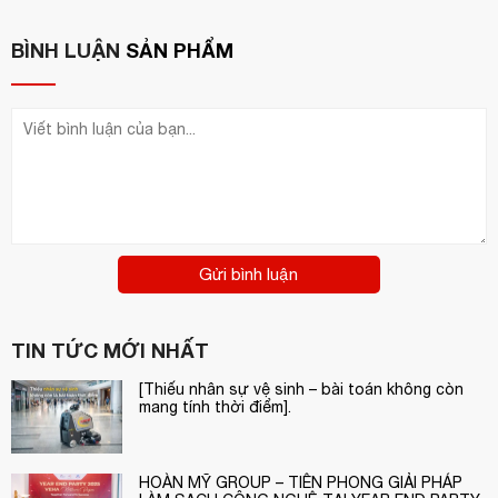
Vac-Norm đã sẵn sàng với giải nén tự động.
BÌNH LUẬN
SẢN PHẨM
Thân máy bằng thép không gỉ. Buồng vẽ sâu.
Nắp trong suốt của polycarbonate có độ bền cao.
Chương trình dầu khô để làm khô máy bơm.
Số giờ làm việc đối với những thay đổi dầu.
Hệ thống an toàn với bảo vệ chống lại sự thất bại chân
không.
Gửi bình luận
Mô hình được liệt kê NSF
Thông số kỹ thuật (dòng máy SE)
TIN TỨC MỚI NHẤT
[Thiếu nhân sự vệ sinh – bài toán không còn
mang tính thời điểm].
HOÀN MỸ GROUP – TIÊN PHONG GIẢI PHÁP