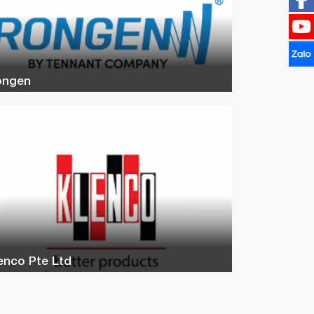
ongen
enco Pte Ltd