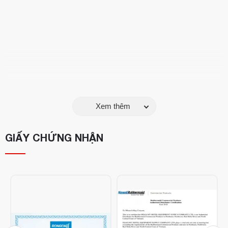
Xem thêm
GIẤY CHỨNG NHẬN
Thông số kỹ thuật Ghế nhựa em bé Sturdy Chair:
Chất liệu: Nhựa cao cấp