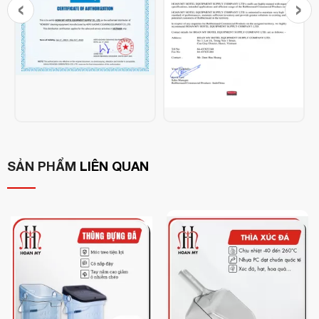
‹
›
Màu sắc: Đen/Xanh lá/Ghi/Be
Kích thước: 59.7 x 59.7 x 75.6 cm
Khối lượng: 7.71 kg
Thương hiệu: Rubbermaid
Xuất xứ: Made in USA
Đặc điểm Ghế nhựa em bé Sturdy Chair:
SẢN PHẨM
LIÊN QUAN
Dễ dàng thao tác bằng một tay với tay cầm tích hợp.
Có thể xếp chồng lên nhau và dễ làm sạch với các bộ phận
tháo rời.
Đảm bảo an toàn cho trẻ với thanh chữ T liền mảnh và đai
an toàn 3 điểm chủ động.
Vừa với bàn tiêu chuẩn không có khay.
Sản phẩm này dành cho trẻ em dưới 3 tuổi (trọng lượng tối