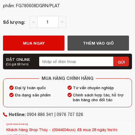
phẩm: FG780608DGRN/PLAT
Số lượng:
MUA NGAY
THÊM VÀO GIỎ
ĐẶT ONLINE
GỬI
(Có giá tốt hơn)
MUA HÀNG CHÍNH HÃNG
Đại lý toàn quốc
Tư vấn chuyên nghiệp
Đa dạng sản phẩm
Chính sách hợp tác, hỗ trợ
bán hàng cho đối tác
Hotline:
0904 886 341 | 0976 707 026
Khách hàng
Shop Thúy
-
(0944604xxx)
đã mua 28 ngày trước
Kh
(13/07/2026)
(25